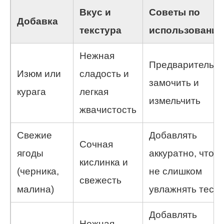
Вкус и
Советы по
Добавка
текстура
использовани
Нежная
Предварительн
Изюм или
сладость и
замочить и
курага
легкая
измельчить
жвачистость
Свежие
Добавлять
Сочная
ягоды
аккуратно, чтоб
кислинка и
(черника,
не слишком
свежесть
малина)
увлажнять тесто
Добавлять
Нежная