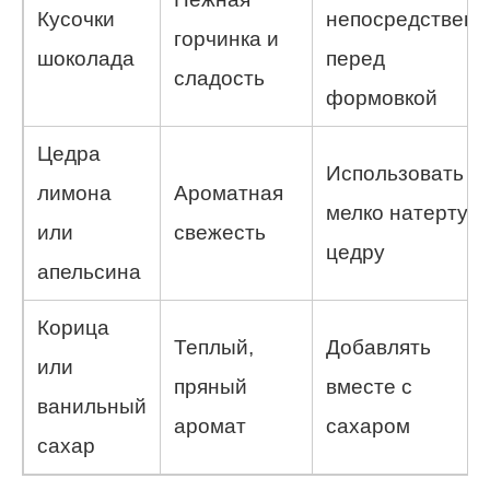
Кусочки
непосредственн
горчинка и
шоколада
перед
сладость
формовкой
Цедра
Использовать
лимона
Ароматная
мелко натертую
или
свежесть
цедру
апельсина
Корица
Теплый,
Добавлять
или
пряный
вместе с
ванильный
аромат
сахаром
сахар