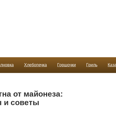
лновка
Хлебопечка
Горшочки
Гриль
Каз
тна от майонеза:
 и советы