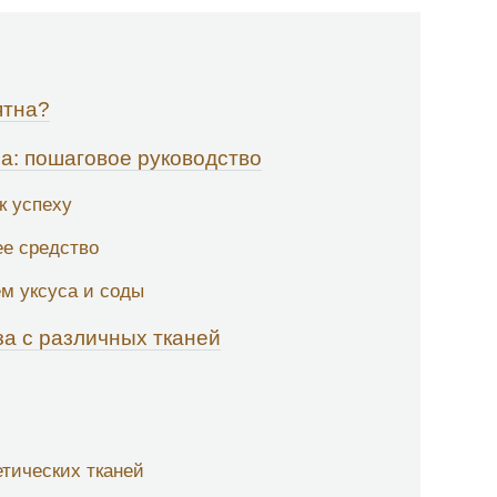
ятна?
за: пошаговое руководство
к успеху
е средство
м уксуса и соды
за с различных тканей
етических тканей