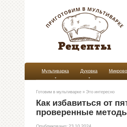
Перейти
к
контенту
Мультиварка
Духовка
Микрово
Готовим в мультиварке
»
Это интересно
Как избавиться от пя
проверенные методы
Опубликовано:
23.10.2024