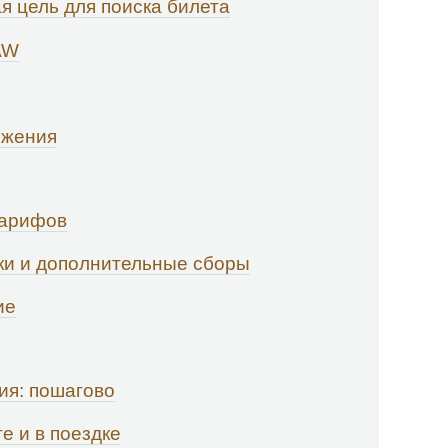
 цель для поиска билета
AW
ожения
тарифов
дки и дополнительные сборы
ие
ия: пошагово
е и в поездке