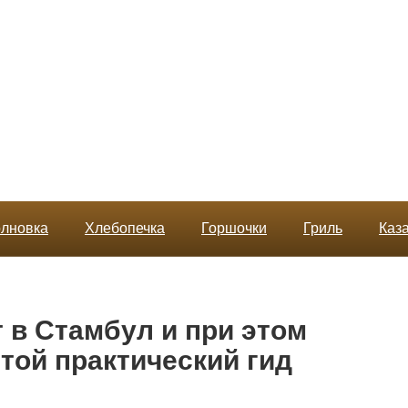
лновка
Хлебопечка
Горшочки
Гриль
Каз
 в Стамбул и при этом
той практический гид