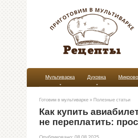
Перейти
к
контенту
Мультиварка
Духовка
Микрово
Готовим в мультиварке
»
Полезные статьи
Как купить авиабилет
не переплатить: прос
Опубликовано:
08.08.2025