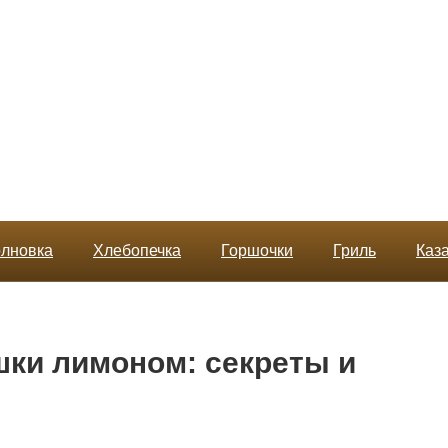
лновка
Хлебопечка
Горшочки
Гриль
Каз
шки лимоном: секреты и