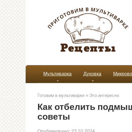
Перейти
к
контенту
Мультиварка
Духовка
Микрово
Готовим в мультиварке
»
Это интересно
Как отбелить подмы
советы
Опубликовано:
23.10.2024