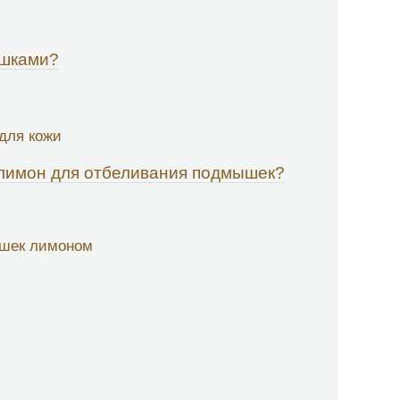
ышками?
для кожи
 лимон для отбеливания подмышек?
ышек лимоном