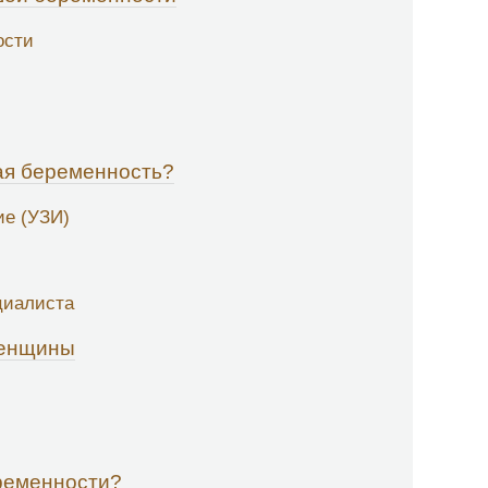
ости
ая беременность?
ие (УЗИ)
циалиста
женщины
ременности?