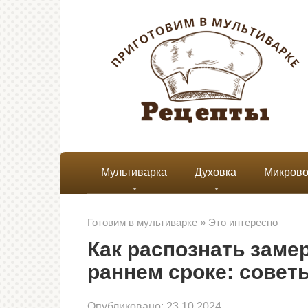
Перейти
к
контенту
Мультиварка
Духовка
Микрово
Готовим в мультиварке
»
Это интересно
Как распознать зам
раннем сроке: совет
Опубликовано:
23.10.2024