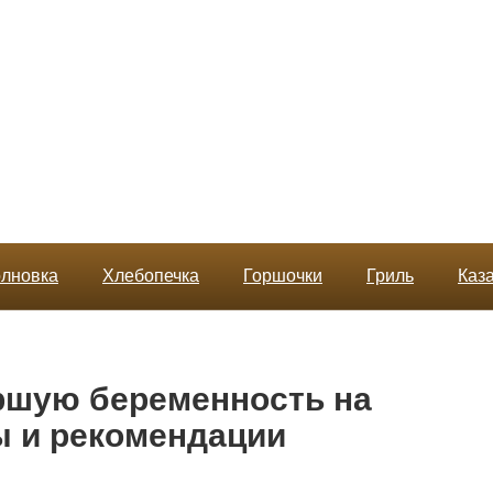
лновка
Хлебопечка
Горшочки
Гриль
Каз
ершую беременность на
ы и рекомендации