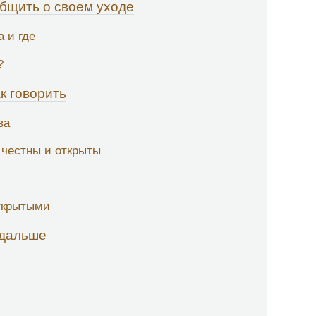
бщить о своем уходе
а и где
?
ак говорить
ва
 честны и открыты
открытыми
 дальше