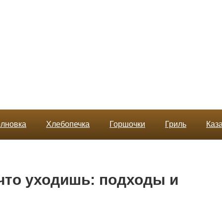
лновка
Хлебопечка
Горшочки
Гриль
Каз
 что уходишь: подходы и