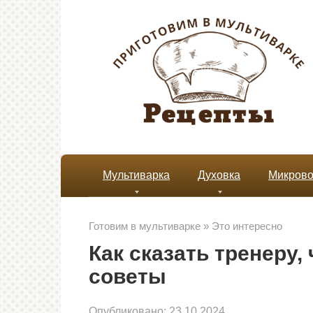
Перейти
к
контенту
Мультиварка
Духовка
Микрово
Готовим в мультиварке
»
Это интересно
Как сказать тренеру,
советы
Опубликовано:
23.10.2024