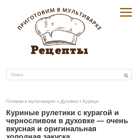
Перейти
к
контенту
Поиск:
Готовим в мультиварке
»
Духовка
»
Курица
Куриные рулетики с курагой и
черносливом в духовке — очень
вкусная и оригинальная
холодная закуска