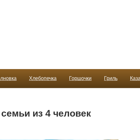
лновка
Хлебопечка
Горшочки
Гриль
Каз
семьи из 4 человек