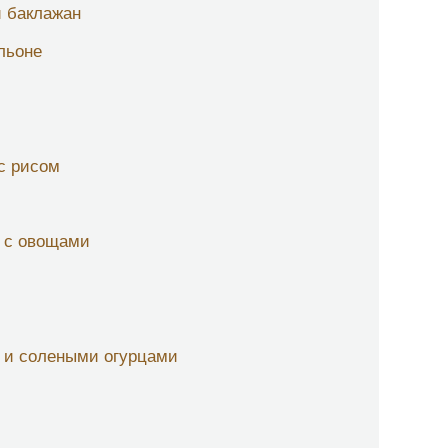
и баклажан
льоне
 с рисом
е с овощами
 и солеными огурцами