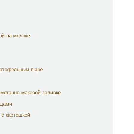
ой на молоке
артофельным пюре
сметанно-маковой заливке
ощами
 с картошкой