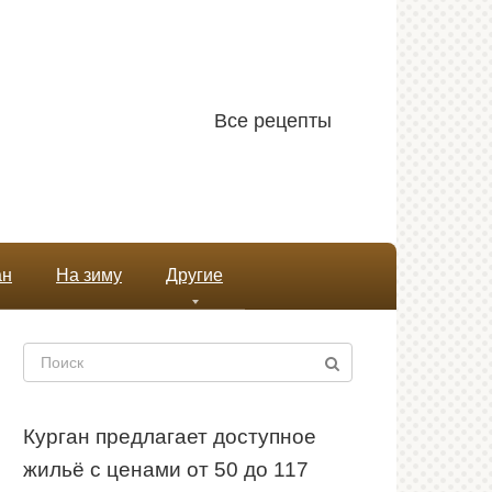
Все рецепты
ан
На зиму
Другие
Поиск:
Курган предлагает доступное
жильё с ценами от 50 до 117