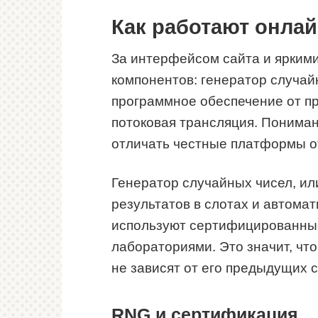
Как работают онлай
За интерфейсом сайта и ярким
компонентов: генератор случай
программное обеспечение от пр
потоковая трансляция. Пониман
отличать честные платформы о
Генератор случайных чисел, ил
результатов в слотах и автома
используют сертифицированны
лабораториями. Это значит, что
не зависят от его предыдущих с
RNG и сертификация