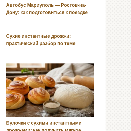
Автобус Мариуполь — Ростов-на-
Дону: как подготовиться к поездке
Сухие инстантные дрожжи:
практический разбор по теме
Булочки с сухими инстантными
дрожжами: как получить мягкое