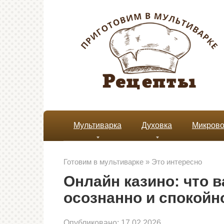
Перейти
к
контенту
Мультиварка
Духовка
Микрово
Готовим в мультиварке
»
Это интересно
Онлайн казино: что в
осознанно и спокойн
Опубликовано:
17.02.2026