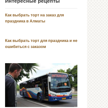
Интересные рецепты
Как выбрать торт на заказ для
праздника в Алматы
Как выбрать торт для праздника и не
ошибиться с заказом