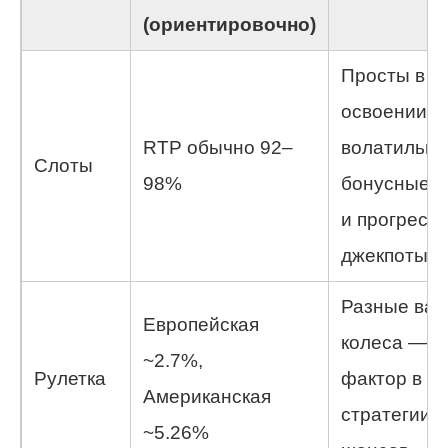
(ориентировочно)
Просты в
освоении, 
RTP обычно 92–
волатильно
Слоты
98%
бонусные 
и прогресс
джекпоты
Разные ва
Европейская
колеса — б
~2.7%,
Рулетка
фактор в в
Американская
стратегии и
~5.26%