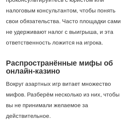
налоговым консультантом, чтобы понять
свои обязательства. Часто площадки сами
не удерживают налог с выигрыша, и эта
ответственность ложится на игрока.
Распространённые мифы об
онлайн-казино
Вокруг азартных игр витает множество
мифов. Разберём несколько из них, чтобы
вы не принимали желаемое за
действительное.