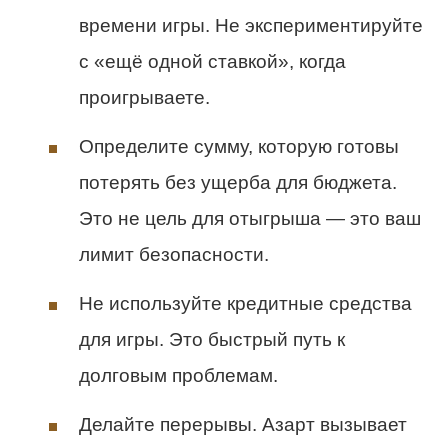
времени игры. Не экспериментируйте
с «ещё одной ставкой», когда
проигрываете.
Определите сумму, которую готовы
потерять без ущерба для бюджета.
Это не цель для отыгрыша — это ваш
лимит безопасности.
Не используйте кредитные средства
для игры. Это быстрый путь к
долговым проблемам.
Делайте перерывы. Азарт вызывает