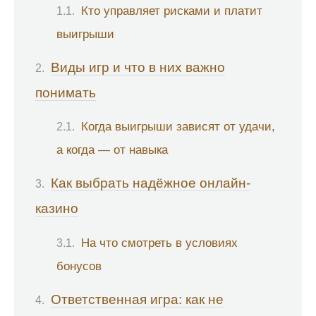
Кто управляет рисками и платит
выигрыши
Виды игр и что в них важно
понимать
Когда выигрыши зависят от удачи,
а когда — от навыка
Как выбрать надёжное онлайн-
казино
На что смотреть в условиях
бонусов
Ответственная игра: как не