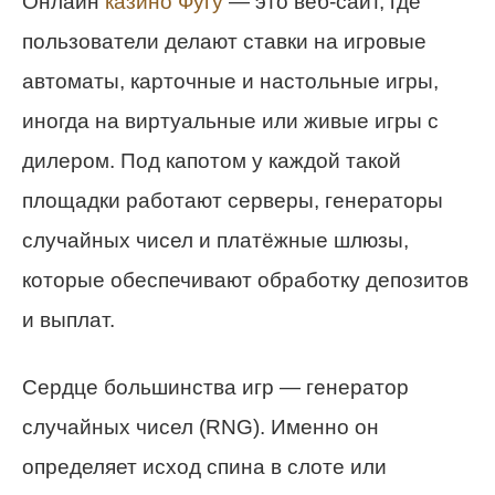
Онлайн
казино Фугу
— это веб-сайт, где
пользователи делают ставки на игровые
автоматы, карточные и настольные игры,
иногда на виртуальные или живые игры с
дилером. Под капотом у каждой такой
площадки работают серверы, генераторы
случайных чисел и платёжные шлюзы,
которые обеспечивают обработку депозитов
и выплат.
Сердце большинства игр — генератор
случайных чисел (RNG). Именно он
определяет исход спина в слоте или