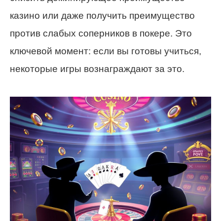
казино или даже получить преимущество
против слабых соперников в покере. Это
ключевой момент: если вы готовы учиться,
некоторые игры вознаграждают за это.