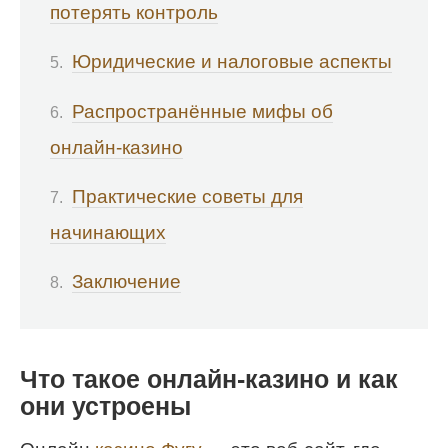
потерять контроль
Юридические и налоговые аспекты
Распространённые мифы об
онлайн-казино
Практические советы для
начинающих
Заключение
Что такое онлайн-казино и как
они устроены