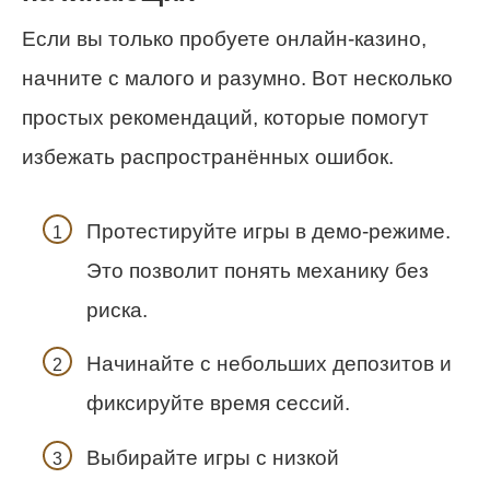
Если вы только пробуете онлайн-казино,
начните с малого и разумно. Вот несколько
простых рекомендаций, которые помогут
избежать распространённых ошибок.
Протестируйте игры в демо-режиме.
Это позволит понять механику без
риска.
Начинайте с небольших депозитов и
фиксируйте время сессий.
Выбирайте игры с низкой