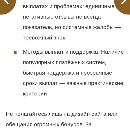
выплатах и проблемах: единичные
негативные отзывы не всегда
показатель, но системные жалобы —
тревожный знак.
Методы выплат и поддержка. Наличие
популярных платёжных систем,
быстрая поддержка и прозрачные
сроки выплат — важные практические
критерии.
Не полагайтесь лишь на дизайн сайта или
обещания огромных бонусов. За