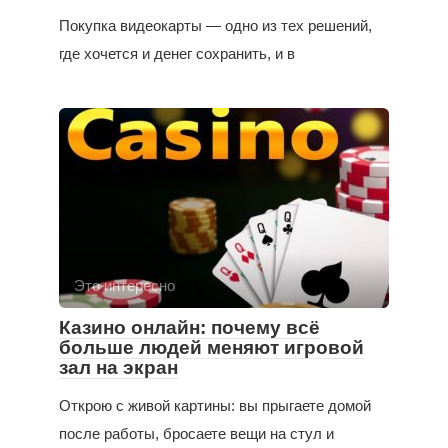
Покупка видеокарты — одно из тех решений,
где хочется и денег сохранить, и в
Это интересно
Казино онлайн: почему всё
больше людей меняют игровой
зал на экран
Открою с живой картины: вы прыгаете домой
после работы, бросаете вещи на стул и