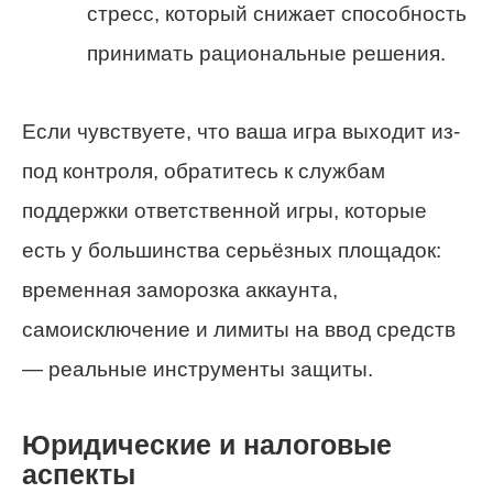
стресс, который снижает способность
принимать рациональные решения.
Если чувствуете, что ваша игра выходит из-
под контроля, обратитесь к службам
поддержки ответственной игры, которые
есть у большинства серьёзных площадок:
временная заморозка аккаунта,
самоисключение и лимиты на ввод средств
— реальные инструменты защиты.
Юридические и налоговые
аспекты