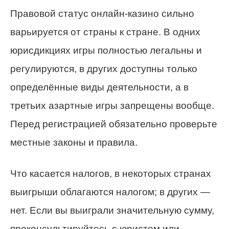
Правовой статус онлайн-казино сильно
варьируется от страны к стране. В одних
юрисдикциях игры полностью легальны и
регулируются, в других доступны только
определённые виды деятельности, а в
третьих азартные игры запрещены вообще.
Перед регистрацией обязательно проверьте
местные законы и правила.
Что касается налогов, в некоторых странах
выигрыши облагаются налогом; в других —
нет. Если вы выиграли значительную сумму,
проконсультируйтесь с юристом или