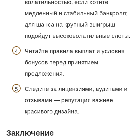
волатильностью, если хотите
медленный и стабильный банкролл;
для шанса на крупный выигрыш
подойдут высоковолатильные слоты.
Читайте правила выплат и условия
бонусов перед принятием
предложения.
Следите за лицензиями, аудитами и
отзывами — репутация важнее
красивого дизайна.
Заключение