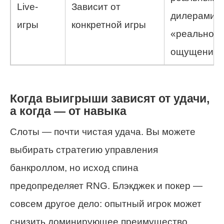
Live-
Зависит от
дилерами, 
игры
конкретной игры
«реальное
ощущение 
Когда выигрыши зависят от удачи,
а когда — от навыка
Слоты — почти чистая удача. Вы можете
выбирать стратегию управления
банкроллом, но исход спина
предопределяет RNG. Блэкджек и покер —
совсем другое дело: опытный игрок может
снизить доминирующее преимущество