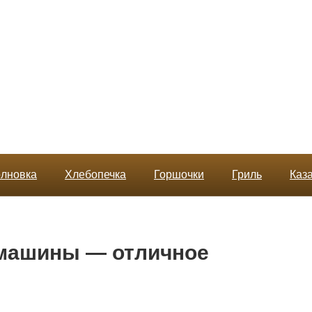
лновка
Хлебопечка
Горшочки
Гриль
Каз
машины — отличное