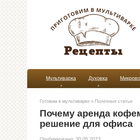
Перейти
к
контенту
Мультиварка
Духовка
Микрово
Готовим в мультиварке
»
Полезные статьи
Почему аренда кофе
решение для офиса
Опубликовано:
30.05.2023