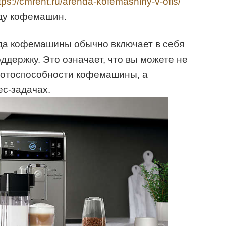
tps://cmrent.ru/arenda-kofemashiny-v-ofis/
ду кофемашин.
нда кофемашины обычно включает в себя
ддержку. Это означает, что вы можете не
аботоспособности кофемашины, а
ес-задачах.