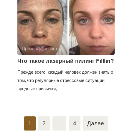
Праздники и посты
Что такое лазерный пилинг Filllin?
Прежде всего, каждый человек должен знать о
том, что регулярные стрессовые ситуации,
вредные привычки,
Пагинация
1
2
…
4
Далее
записей