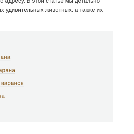
о адресу. В этой статье мы детально
их удивительных животных, а также их
рана
варана
 варанов
на