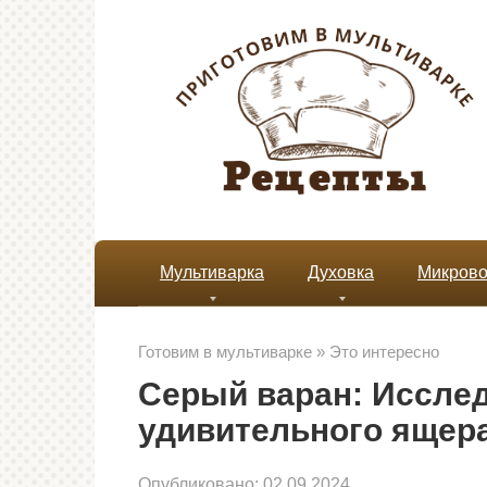
Перейти
к
контенту
Мультиварка
Духовка
Микрово
Готовим в мультиварке
»
Это интересно
Серый варан: Иссле
удивительного ящер
Опубликовано:
02.09.2024