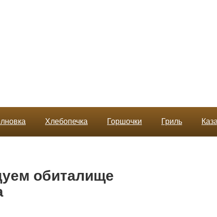
лновка
Хлебопечка
Горшочки
Гриль
Каз
дуем обиталище
а