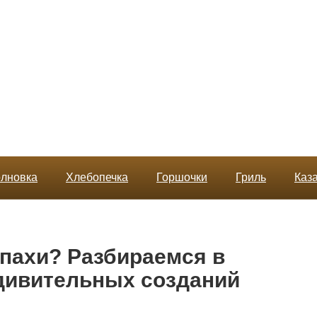
лновка
Хлебопечка
Горшочки
Гриль
Каз
епахи? Разбираемся в
удивительных созданий