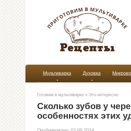
Перейти
к
контенту
Мультиварка
Духовка
Микрово
Готовим в мультиварке
»
Это интересно
Сколько зубов у чер
особенностях этих 
Опубликовано:
02.09.2024