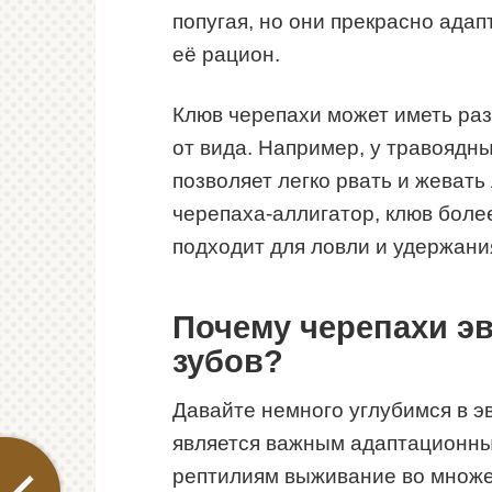
попугая, но они прекрасно ада
её рацион.
Клюв черепахи может иметь ра
от вида. Например, у травоядны
позволяет легко рвать и жевать
черепаха-аллигатор, клюв боле
подходит для ловли и удержани
Почему черепахи э
зубов?
Давайте немного углубимся в э
является важным адаптационны
рептилиям выживание во множес