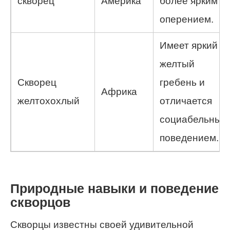
скворец
Америка
более ярким
оперением.
Имеет яркий
желтый
Скворец
гребень и
Африка
желтохохлый
отличается
социабельным
поведением.
Природные навыки и поведение
скворцов
Скворцы известны своей удивительной