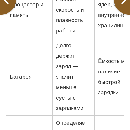
Процессор и
ядер, ОЗУ,
скорость и
память
внутреннее
плавность
хранилище
работы
Долго
держит
Ёмкость мАч
заряд —
наличие
Батарея
значит
быстрой
меньше
зарядки
суеты с
зарядками
Определяет