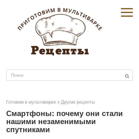
Перейти
к
контенту
Поиск:
Готовим в мультиварке
»
Другие рецепты
Смартфоны: почему они стали
нашими незаменимыми
спутниками