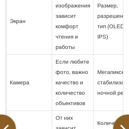
изображения
Размер,
зависит
разрешение
Экран
комфорт
тип (OLED,
чтения и
IPS)
работы
Если любите
фото, важно
Мегапиксел
Камера
качество и
стабилизац
количество
ночной реж
объективов
От них
Количество
зависит