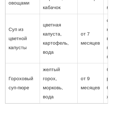
овощами
кабачок
ми
со
цветная
Суп из
кл
капуста,
от 7
цветной
ви
картофель,
месяцев
капусты
по
вода
пи
желтый
бо
Гороховый
горох,
от 9
ра
суп-пюре
морковь,
месяцев
бе
вода
же