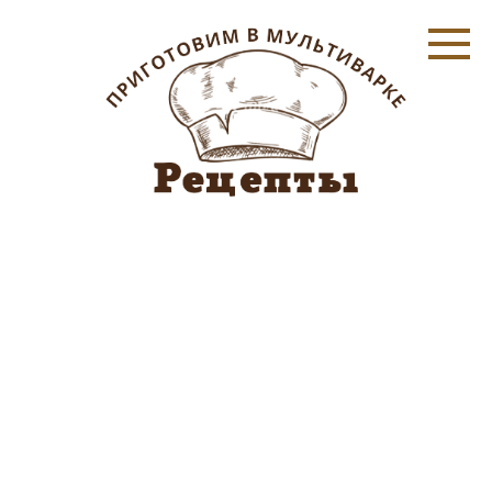
Перейти
к
контенту