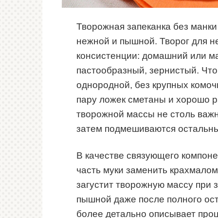
Творожная запеканка без манки 
нежной и пышной. Творог для н
консистенции: домашний или ма
пастообразный, зернистый.
Что
однородной, без крупных комоч
пару ложек сметаны и хорошо р
творожной массы не столь важн
затем подмешиваются остальны
В качестве связующего компоне
часть муки заменить крахмалом
загустит творожную массу при з
пышной даже после полного ос
более детально описывает проц