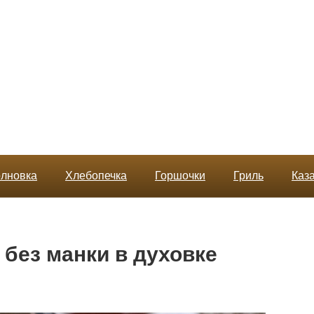
лновка
Хлебопечка
Горшочки
Гриль
Каз
 без манки в духовке