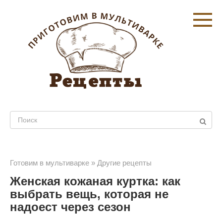
Перейти
к
контенту
Поиск:
Готовим в мультиварке
»
Другие рецепты
Женская кожаная куртка: как
выбрать вещь, которая не
надоест через сезон