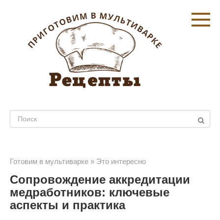
Перейти
к
контенту
Поиск:
Готовим в мультиварке
»
Это интересно
Сопровождение аккредитации
медработников: ключевые
аспекты и практика