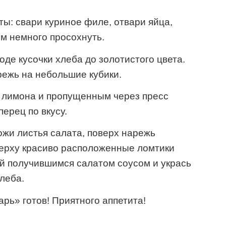
ты: свари куриное филе, отвари яйца,
им немного просохнуть.
де кусочки хлеба до золотистого цвета.
ежь на небольшие кубики.
 лимона и пропущенным через пресс
перец по вкусу.
жи листья салата, поверх нарежь
верху красиво расположенные ломтики
ей получившимся салатом соусом и укрась
леба.
рь» готов! Приятного аппетита!