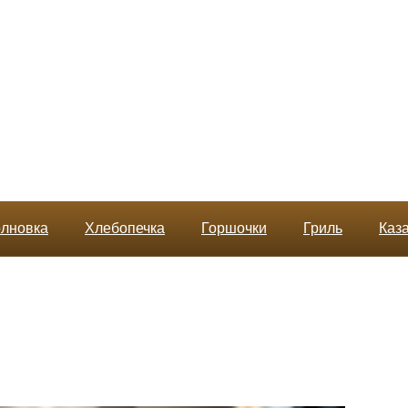
лновка
Хлебопечка
Горшочки
Гриль
Каз