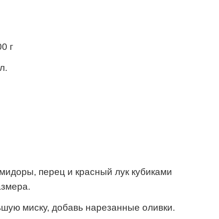
0 г
л.
омидоры, перец и красный лук кубиками
азмера.
шую миску, добавь нарезанные оливки.