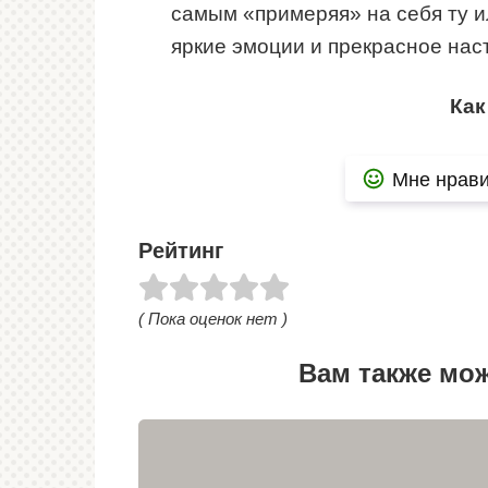
самым «примеряя» на себя ту ил
яркие эмоции и прекрасное нас
Как
Мне нрави
Рейтинг
( Пока оценок нет )
Вам также мо