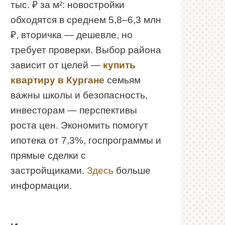
тыс. ₽ за м²: новостройки
обходятся в среднем 5,8–6,3 млн
₽, вторичка — дешевле, но
требует проверки. Выбор района
зависит от целей —
купить
квартиру в Кургане
семьям
важны школы и безопасность,
инвесторам — перспективы
роста цен. Экономить помогут
ипотека от 7,3%, госпрограммы и
прямые сделки с
застройщиками.
Здесь
больше
информации.