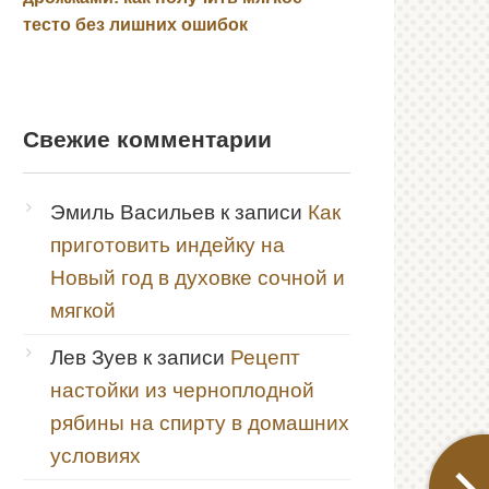
тесто без лишних ошибок
Свежие комментарии
Эмиль Васильев
к записи
Как
приготовить индейку на
Новый год в духовке сочной и
мягкой
Лев Зуев
к записи
Рецепт
настойки из черноплодной
рябины на спирту в домашних
условиях