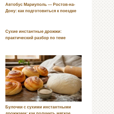
Автобус Мариуполь — Ростов-на-
Дону: как подготовиться к поездке
Сухие инстантные дрожжи:
практический разбор по теме
Булочки с сухими инстантными
дрожжами: как получить мягкое