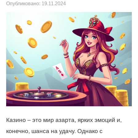
Опубликовано:
19.11.2024
Казино – это мир азарта, ярких эмоций и,
конечно, шанса на удачу. Однако с