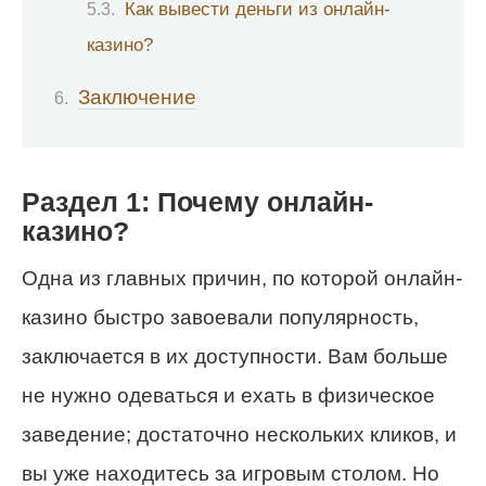
Как вывести деньги из онлайн-
казино?
Заключение
Раздел 1: Почему онлайн-
казино?
Одна из главных причин, по которой онлайн-
казино быстро завоевали популярность,
заключается в их доступности. Вам больше
не нужно одеваться и ехать в физическое
заведение; достаточно нескольких кликов, и
вы уже находитесь за игровым столом. Но