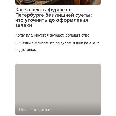
Как заказать фуршет в
Петербурге без лишней суеты:
что уточнить до оформления
заявки
Когда планируется фуршет, большинство
проблем возникает не на кухне, а ещё на этапе
подготовки.
Полезные статьи