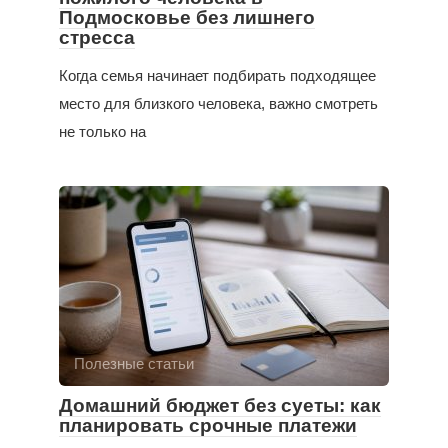
Подмосковье без лишнего
стресса
Когда семья начинает подбирать подходящее
место для близкого человека, важно смотреть
не только на
Полезные статьи
Домашний бюджет без суеты: как
планировать срочные платежи