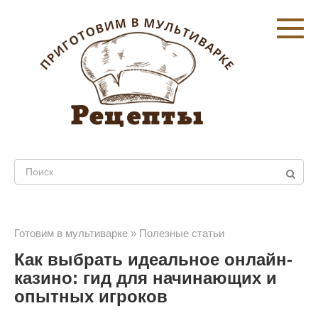
Перейти
к
контенту
Поиск:
Готовим в мультиварке
»
Полезные статьи
Как выбрать идеальное онлайн-
казино: гид для начинающих и
опытных игроков