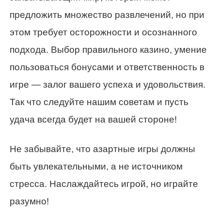
предложить множество развлечений, но при
этом требует осторожности и осознанного
подхода. Выбор правильного казино, умение
пользоваться бонусами и ответственность в
игре — залог вашего успеха и удовольствия.
Так что следуйте нашим советам и пусть
удача всегда будет на вашей стороне!
Не забывайте, что азартные игры должны
быть увлекательными, а не источником
стресса. Наслаждайтесь игрой, но играйте
разумно!