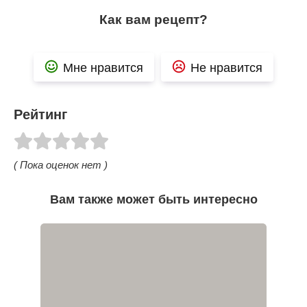
Как вам рецепт?
Мне нравится
Не нравится
Рейтинг
( Пока оценок нет )
Вам также может быть интересно