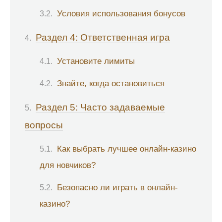
Условия использования бонусов
Раздел 4: Ответственная игра
Установите лимиты
Знайте, когда остановиться
Раздел 5: Часто задаваемые
вопросы
Как выбрать лучшее онлайн-казино
для новчиков?
Безопасно ли играть в онлайн-
казино?