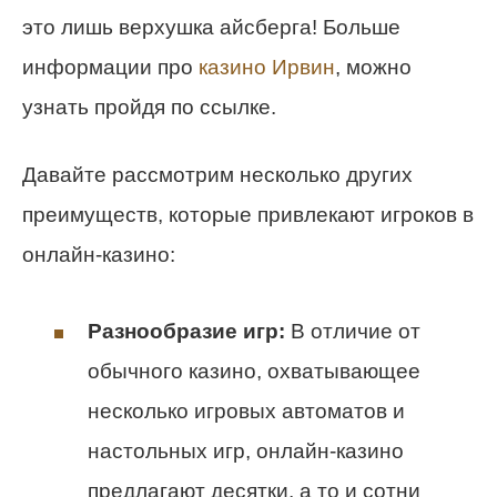
это лишь верхушка айсберга! Больше
информации про
казино Ирвин
, можно
узнать пройдя по ссылке.
Давайте рассмотрим несколько других
преимуществ, которые привлекают игроков в
онлайн-казино:
Разнообразие игр:
В отличие от
обычного казино, охватывающее
несколько игровых автоматов и
настольных игр, онлайн-казино
предлагают десятки, а то и сотни