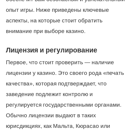
опыт игры. Ниже приведены ключевые
аспекты, на которые стоит обратить
внимание при выборе казино.
Лицензия и регулирование
Первое, что стоит проверить — наличие
лицензии у казино. Это своего рода «печать
качества», которая подтверждает, что
заведение подлежит контролю и
регулируется государственными органами.
Обычно лицензии выдают в таких
юрисдикциях, как Мальта, Кюрасао или