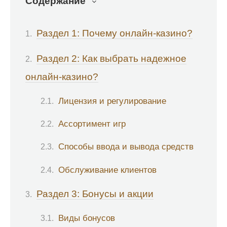
Содержание
Раздел 1: Почему онлайн-казино?
Раздел 2: Как выбрать надежное
онлайн-казино?
Лицензия и регулирование
Ассортимент игр
Способы ввода и вывода средств
Обслуживание клиентов
Раздел 3: Бонусы и акции
Виды бонусов