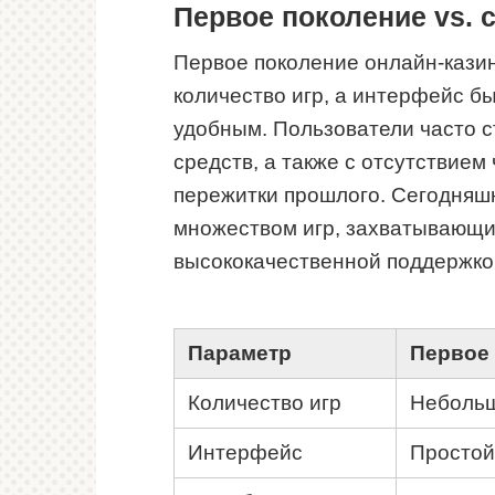
Первое поколение vs. 
Первое поколение онлайн-кази
количество игр, а интерфейс б
удобным. Пользователи часто 
средств, а также с отсутствием 
пережитки прошлого. Сегодняш
множеством игр, захватывающи
высококачественной поддержко
Параметр
Первое
Количество игр
Неболь
Интерфейс
Простой