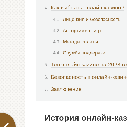
Как выбрать онлайн-казино?
Лицензия и безопасность
Ассортимент игр
Методы оплаты
Служба поддержки
Топ онлайн-казино на 2023 г
Безопасность в онлайн-казин
Заключение
История онлайн-ка