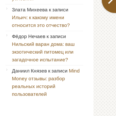
Злата Михеева
к записи
Ильич: к какому имени
относится это отчество?
Фёдор Нечаев
к записи
Нильский варан дома: ваш
экзотический питомец или
загадочное испытание?
Даниил Князев
к записи
Mind
Money отзывы: разбор
реальных историй
пользователей