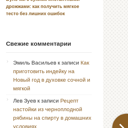
дрожжами: как получить мягкое
тесто без лишних ошибок
Свежие комментарии
Эмиль Васильев
к записи
Как
приготовить индейку на
Новый год в духовке сочной и
мягкой
Лев Зуев
к записи
Рецепт
настойки из черноплодной
рябины на спирту в домашних
условиях