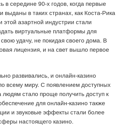
 в середине 90-х годов, когда первые
 выданы в таких странах, как Коста-Рика
и этой азартной индустрии стали
оздать виртуальные платформы для
свою удачу, не покидая своего дома. В
овая лицензия, и на свет вышло первое
льно развивались, и онлайн-казино
по всему миру. С появлением доступных
а людям стало проще получить доступ к
обеспечение для онлайн-казино также
ции и звуковые эффекты стали более
сферы настоящего казино.