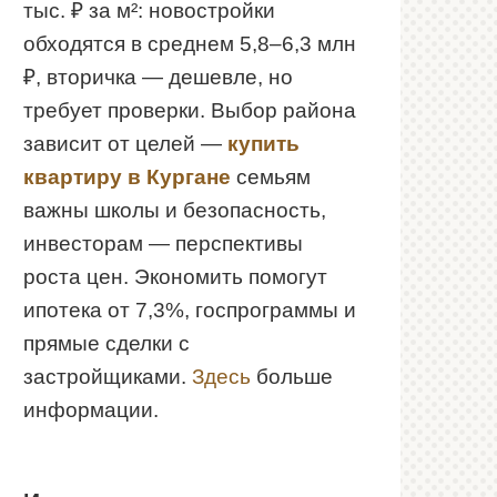
тыс. ₽ за м²: новостройки
обходятся в среднем 5,8–6,3 млн
₽, вторичка — дешевле, но
требует проверки. Выбор района
зависит от целей —
купить
квартиру в Кургане
семьям
важны школы и безопасность,
инвесторам — перспективы
роста цен. Экономить помогут
ипотека от 7,3%, госпрограммы и
прямые сделки с
застройщиками.
Здесь
больше
информации.