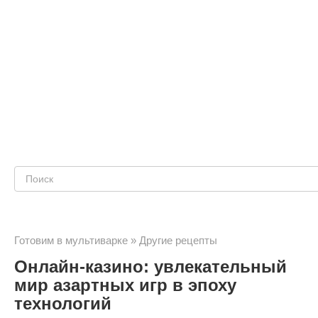
Поиск:
Готовим в мультиварке
»
Другие рецепты
Онлайн-казино: увлекательный
мир азартных игр в эпоху
технологий