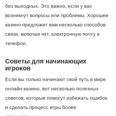
без выходных. Это важно, если у вас
возникнут вопросы или проблемы. Хорошее
казино предложит вам несколько способов
связи, включая чат, электронную почту и
телефон.
Советы для начинающих
игроков
Если вы только начинают свой путь в мире
онлайн-казино, вот несколько полезных
советов, которые помогут избежать ошибок
и сделать процесс игры более