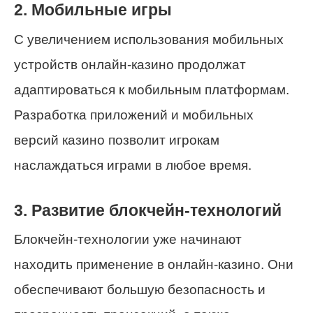
2. Мобильные игры
С увеличением использования мобильных
устройств онлайн-казино продолжат
адаптироваться к мобильным платформам.
Разработка приложений и мобильных
версий казино позволит игрокам
наслаждаться играми в любое время.
3. Развитие блокчейн-технологий
Блокчейн-технологии уже начинают
находить применение в онлайн-казино. Они
обеспечивают большую безопасность и