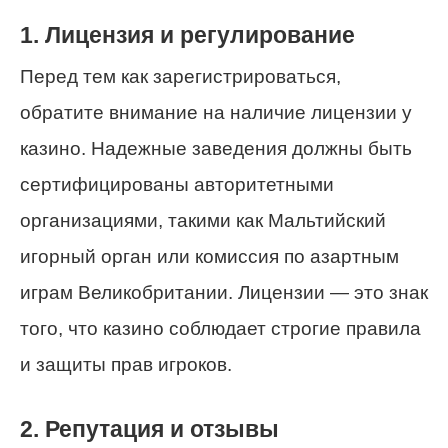
1. Лицензия и регулирование
Перед тем как зарегистрироваться,
обратите внимание на наличие лицензии у
казино. Надежные заведения должны быть
сертифицированы авторитетными
организациями, такими как Мальтийский
игорный орган или комиссия по азартным
играм Великобритании. Лицензии — это знак
того, что казино соблюдает строгие правила
и защиты прав игроков.
2. Репутация и отзывы