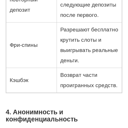
следующие депозиты
депозит
после первого.
Разрешают бесплатно
крутить слоты и
Фри-спины
выигрывать реальные
деньги.
Возврат части
Кэшбэк
проигранных средств.
4. Анонимность и
конфиденциальность