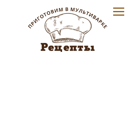
Перейти
к
контенту