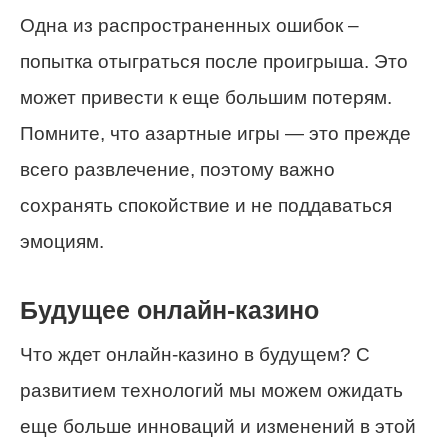
Одна из распространенных ошибок –
попытка отыграться после проигрыша. Это
может привести к еще большим потерям.
Помните, что азартные игры — это прежде
всего развлечение, поэтому важно
сохранять спокойствие и не поддаваться
эмоциям.
Будущее онлайн-казино
Что ждет онлайн-казино в будущем? С
развитием технологий мы можем ожидать
еще больше инноваций и изменений в этой