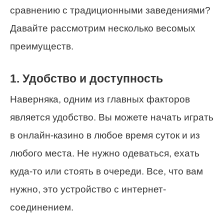
сравнению с традиционными заведениями?
Давайте рассмотрим несколько весомых
преимуществ.
1. Удобство и доступность
Наверняка, одним из главных факторов
является удобство. Вы можете начать играть
в онлайн-казино в любое время суток и из
любого места. Не нужно одеваться, ехать
куда-то или стоять в очереди. Все, что вам
нужно, это устройство с интернет-
соединением.