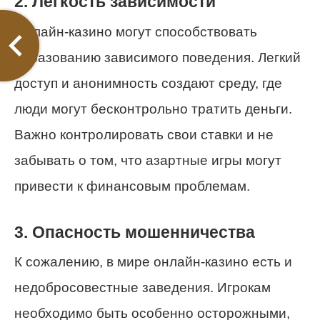
2. Легкость зависимости
Онлайн-казино могут способствовать
образованию зависимого поведения. Легкий
доступ и анонимность создают среду, где
люди могут бесконтрольно тратить деньги.
Важно контролировать свои ставки и не
забывать о том, что азартные игры могут
привести к финансовым проблемам.
3. Опасность мошенничества
К сожалению, в мире онлайн-казино есть и
недобросовестные заведения. Игрокам
необходимо быть особенно осторожными,