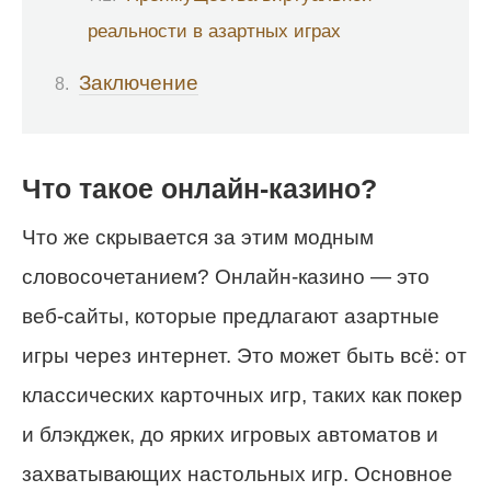
реальности в азартных играх
Заключение
Что такое онлайн-казино?
Что же скрывается за этим модным
словосочетанием? Онлайн-казино — это
веб-сайты, которые предлагают азартные
игры через интернет. Это может быть всё: от
классических карточных игр, таких как покер
и блэкджек, до ярких игровых автоматов и
захватывающих настольных игр. Основное