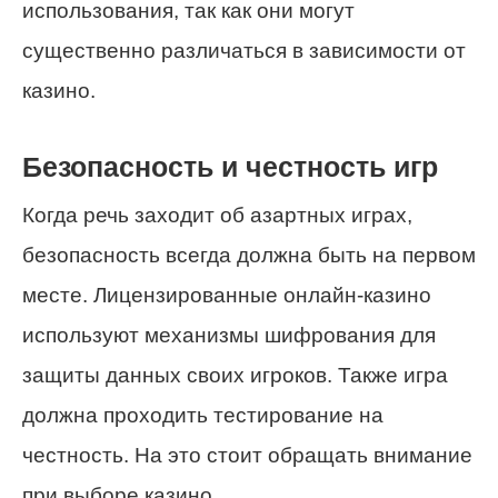
использования, так как они могут
существенно различаться в зависимости от
казино.
Безопасность и честность игр
Когда речь заходит об азартных играх,
безопасность всегда должна быть на первом
месте. Лицензированные онлайн-казино
используют механизмы шифрования для
защиты данных своих игроков. Также игра
должна проходить тестирование на
честность. На это стоит обращать внимание
при выборе казино.