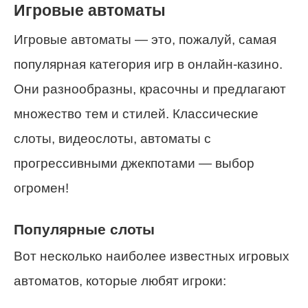
Игровые автоматы
Игровые автоматы — это, пожалуй, самая
популярная категория игр в онлайн-казино.
Они разнообразны, красочны и предлагают
множество тем и стилей. Классические
слоты, видеослоты, автоматы с
прогрессивными джекпотами — выбор
огромен!
Популярные слоты
Вот несколько наиболее известных игровых
автоматов, которые любят игроки: