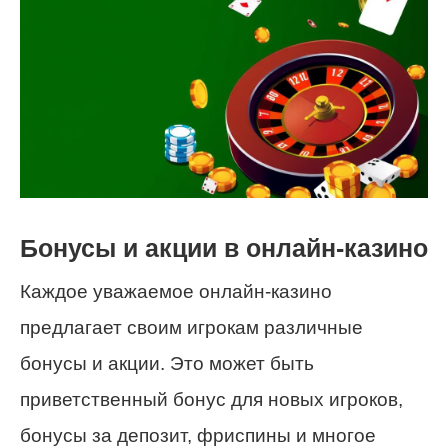
Бонусы и акции в онлайн-казино
Каждое уважаемое онлайн-казино
предлагает своим игрокам различные
бонусы и акции. Это может быть
приветственный бонус для новых игроков,
бонусы за депозит, фриспины и многое