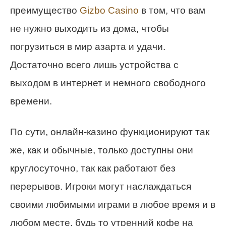
преимущество
Gizbo Сasino
в том, что вам
не нужно выходить из дома, чтобы
погрузиться в мир азарта и удачи.
Достаточно всего лишь устройства с
выходом в интернет и немного свободного
времени.
По сути, онлайн-казино функционируют так
же, как и обычные, только доступны они
круглосуточно, так как работают без
перерывов. Игроки могут наслаждаться
своими любимыми играми в любое время и в
любом месте, будь то утренний кофе на