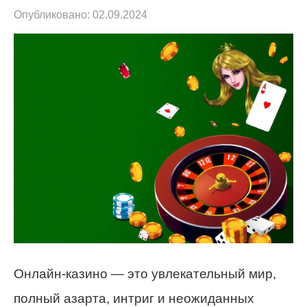
Опубликовано:
02.09.2024
Онлайн-казино — это увлекательный мир,
полный азарта, интриг и неожиданных