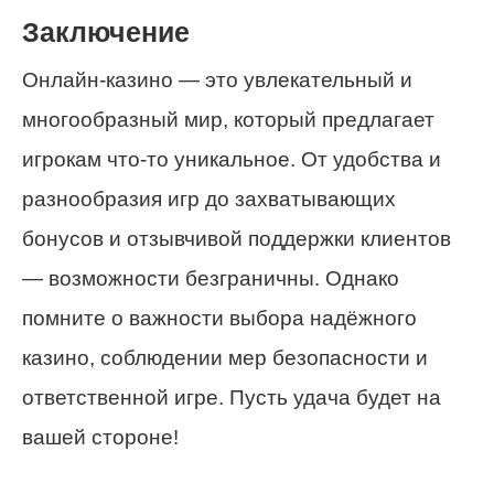
Заключение
Онлайн-казино — это увлекательный и
многообразный мир, который предлагает
игрокам что-то уникальное. От удобства и
разнообразия игр до захватывающих
бонусов и отзывчивой поддержки клиентов
— возможности безграничны. Однако
помните о важности выбора надёжного
казино, соблюдении мер безопасности и
ответственной игре. Пусть удача будет на
вашей стороне!