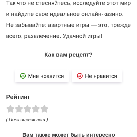
Так что не стесняйтесь, исследуйте этот мир
и найдите свое идеальное онлайн-казино.
Не забывайте: азартные игры — это, прежде
всего, развлечение. Удачной игры!
Как вам рецепт?
Мне нравится
Не нравится
Рейтинг
( Пока оценок нет )
Вам также может быть интересно