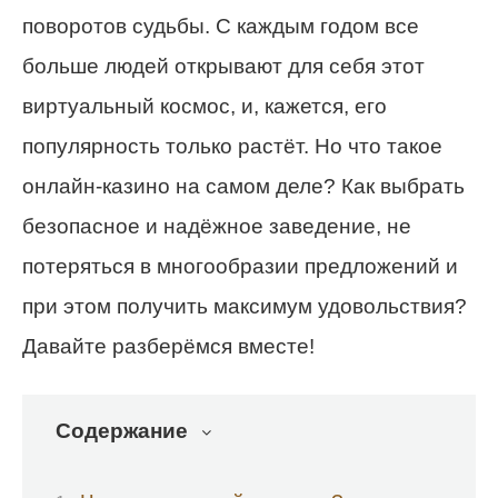
поворотов судьбы. С каждым годом все
больше людей открывают для себя этот
виртуальный космос, и, кажется, его
популярность только растёт. Но что такое
онлайн-казино на самом деле? Как выбрать
безопасное и надёжное заведение, не
потеряться в многообразии предложений и
при этом получить максимум удовольствия?
Давайте разберёмся вместе!
Содержание