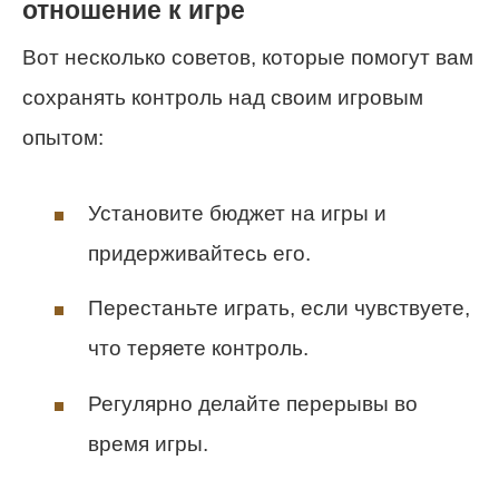
отношение к игре
Вот несколько советов, которые помогут вам
сохранять контроль над своим игровым
опытом:
Установите бюджет на игры и
придерживайтесь его.
Перестаньте играть, если чувствуете,
что теряете контроль.
Регулярно делайте перерывы во
время игры.