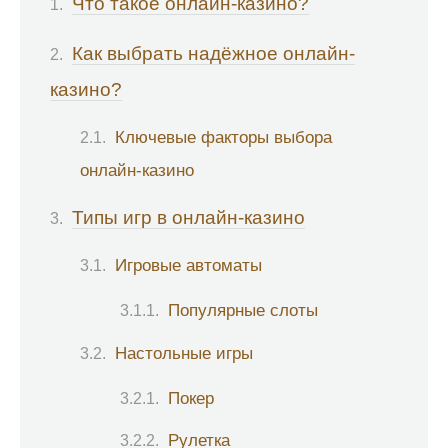
Что такое онлайн-казино?
Как выбрать надёжное онлайн-
казино?
Ключевые факторы выбора
онлайн-казино
Типы игр в онлайн-казино
Игровые автоматы
Популярные слоты
Настольные игры
Покер
Рулетка