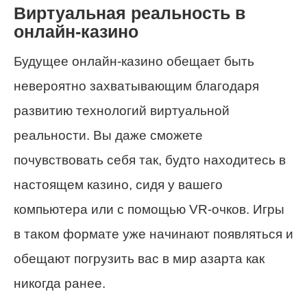
Виртуальная реальность в
онлайн-казино
Будущее онлайн-казино обещает быть
невероятно захватывающим благодаря
развитию технологий виртуальной
реальности. Вы даже сможете
почувствовать себя так, будто находитесь в
настоящем казино, сидя у вашего
компьютера или с помощью VR-очков. Игры
в таком формате уже начинают появляться и
обещают погрузить вас в мир азарта как
никогда ранее.