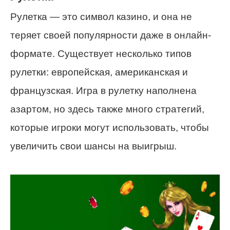
Рулетка — это символ казино, и она не
теряет своей популярности даже в онлайн-
формате. Существует несколько типов
рулетки: европейская, американская и
французская. Игра в рулетку наполнена
азартом, но здесь также много стратегий,
которые игроки могут использовать, чтобы
увеличить свои шансы на выигрыш.