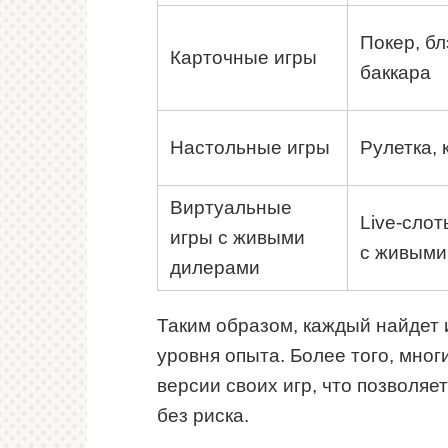
Покер, бл
Карточные игры
баккара
Настольные игры
Рулетка, 
Виртуальные
Live-слот
игры с живыми
с живыми
дилерами
Таким образом, каждый найдет и
уровня опыта. Более того, мно
версии своих игр, что позволяе
без риска.