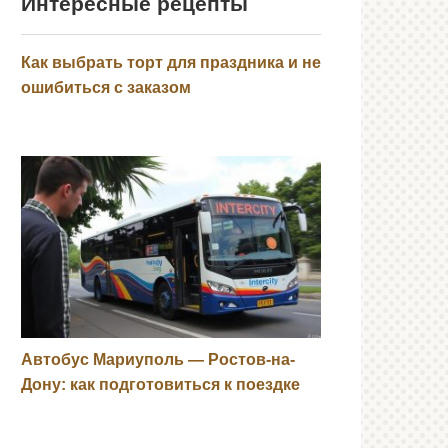
Интересные рецепты
Как выбрать торт для праздника и не
ошибиться с заказом
Автобус Мариуполь — Ростов-на-
Дону: как подготовиться к поездке