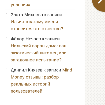
условиях
Злата Михеева
к записи
Ильич: к какому имени
относится это отчество?
Фёдор Нечаев
к записи
Нильский варан дома: ваш
экзотический питомец или
загадочное испытание?
Даниил Князев
к записи
Mind
Money отзывы: разбор
реальных историй
пользователей