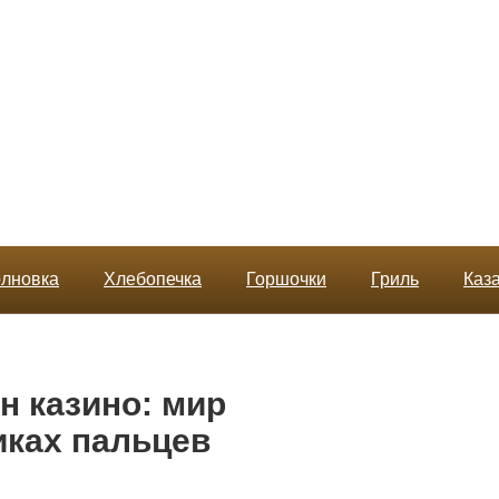
лновка
Хлебопечка
Горшочки
Гриль
Каз
н казино: мир
иках пальцев