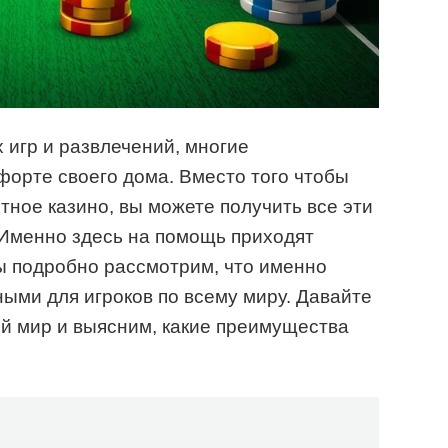
 игр и развлечений, многие
форте своего дома. Вместо того чтобы
тное казино, вы можете получить все эти
 Именно здесь на помощь приходят
мы подробно рассмотрим, что именно
ными для игроков по всему миру. Давайте
ый мир и выясним, какие преимущества