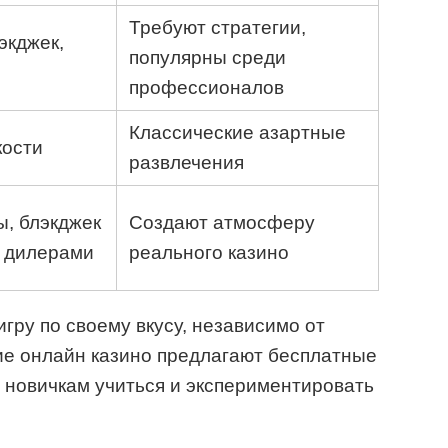
Требуют стратегии,
экджек,
популярны среди
профессионалов
Классические азартные
кости
развлечения
ы, блэкджек
Создают атмосферу
 дилерами
реального казино
гру по своему вкусу, независимо от
гие онлайн казино предлагают бесплатные
т новичкам учиться и экспериментировать