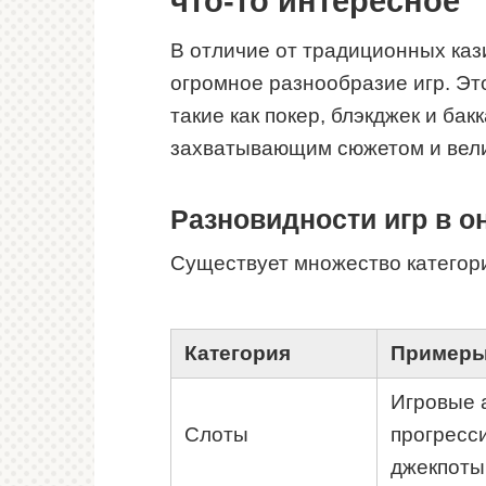
что-то интересное
В отличие от традиционных ка
огромное разнообразие игр. Эт
такие как покер, блэкджек и ба
захватывающим сюжетом и вели
Разновидности игр в о
Существует множество категорий
Категория
Пример
Игровые 
Слоты
прогресс
джекпоты