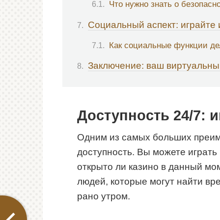
Что нужно знать о безопасн
Социальный аспект: играйте
Как социальные функции де
Заключение: ваш виртуальны
Доступность 24/7: и
Одним из самых больших преи
доступность. Вы можете играть 
открыто ли казино в данный мо
людей, которые могут найти вр
рано утром.