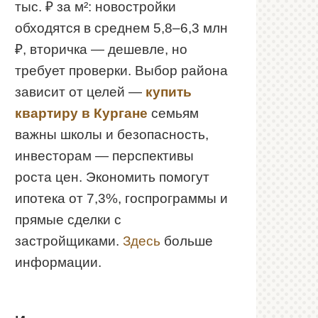
тыс. ₽ за м²: новостройки
обходятся в среднем 5,8–6,3 млн
₽, вторичка — дешевле, но
требует проверки. Выбор района
зависит от целей —
купить
квартиру в Кургане
семьям
важны школы и безопасность,
инвесторам — перспективы
роста цен. Экономить помогут
ипотека от 7,3%, госпрограммы и
прямые сделки с
застройщиками.
Здесь
больше
информации.