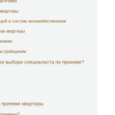
дготовка
 квартиры
аций и систем жизнеобеспечения
ров квартиры
риемки
застройщиком
ри выборе специалиста по приемке?
 приемке квартиры
 приемки?