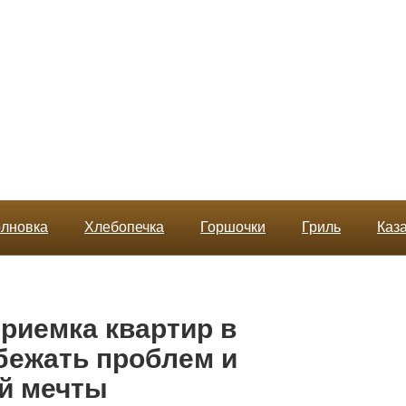
лновка
Хлебопечка
Горшочки
Гриль
Каз
риемка квартир в
збежать проблем и
ей мечты