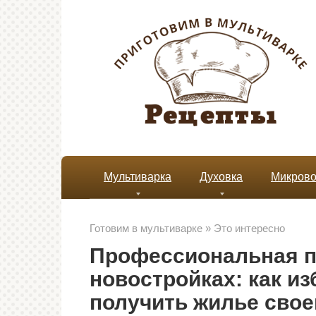
Перейти
к
контенту
Мультиварка
Духовка
Микрово
Готовим в мультиварке
»
Это интересно
Профессиональная п
новостройках: как и
получить жилье сво