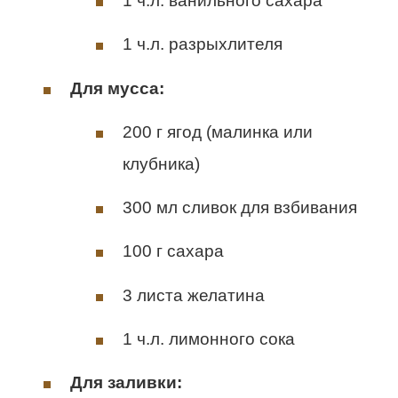
1 ч.л. ванильного сахара
1 ч.л. разрыхлителя
Для мусса:
200 г ягод (малинка или
клубника)
300 мл сливок для взбивания
100 г сахара
3 листа желатина
1 ч.л. лимонного сока
Для заливки: