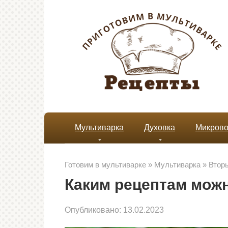
Перейти
к
контенту
Мультиварка
Духовка
Микрово
Готовим в мультиварке
»
Мультиварка
»
Втор
Каким рецептам можн
Опубликовано:
13.02.2023