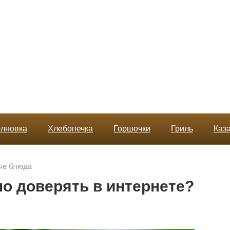
лновка
Хлебопечка
Горшочки
Гриль
Каз
ые блюда
о доверять в интернете?