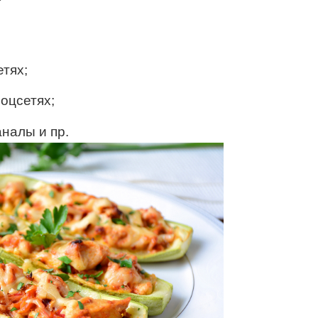
етях;
соцсетях;
налы и пр.