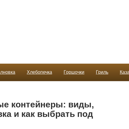
лновка
Хлебопечка
Горшочки
Гриль
Каз
е контейнеры: виды,
ка и как выбрать под