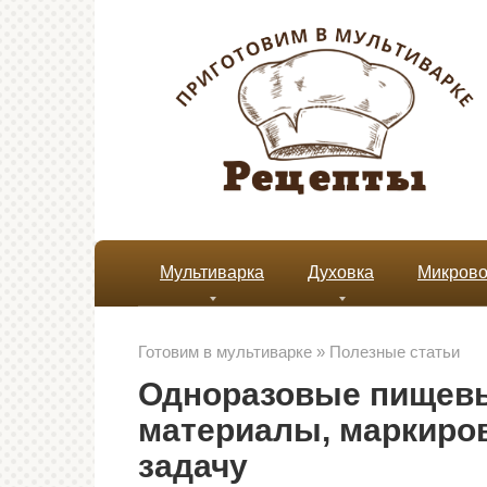
Перейти
к
контенту
Мультиварка
Духовка
Микрово
Готовим в мультиварке
»
Полезные статьи
Одноразовые пищевы
материалы, маркиров
задачу