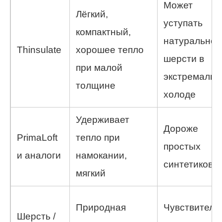
Может
Лёгкий,
уступать
компактный,
натуральной
Thinsulate
хорошее тепло
шерсти в
при малой
экстремальн
толщине
холоде
Удерживает
Дороже
PrimaLoft
тепло при
простых
и аналоги
намокании,
синтетиков
мягкий
Природная
Чувствитель
Шерсть /