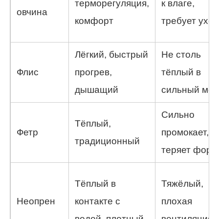
терморегуляция,
к влаге,
овчина
комфорт
требует ухо
Лёгкий, быстрый
Не столь
Флис
прогрев,
тёплый в
дышащий
сильный мор
Сильно
Тёплый,
Фетр
промокает,
традиционный
теряет форм
Тёплый в
Тяжёлый,
Неопрен
контакте с
плохая
водой, плотный
вентиляция