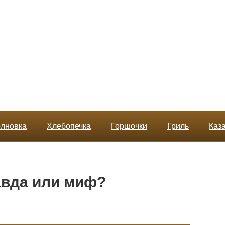
лновка
Хлебопечка
Горшочки
Гриль
Каз
авда или миф?