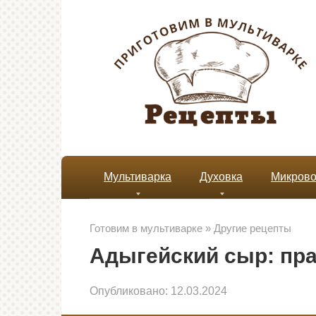
Перейти
к
контенту
Мультиварка
Духовка
Микрово
Готовим в мультиварке
»
Другие рецепты
Адыгейский сыр: пр
Опубликовано:
12.03.2024