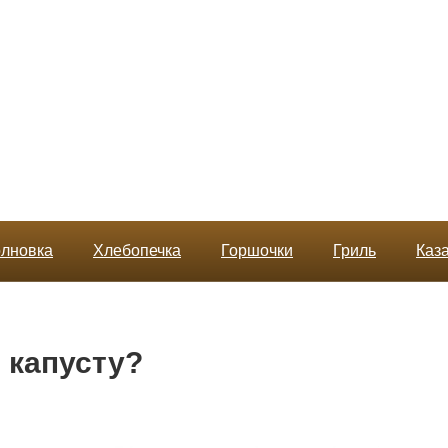
лновка
Хлебопечка
Горшочки
Гриль
Каз
 капусту?