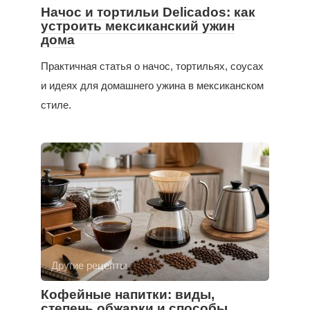
Начос и тортильи Delicados: как
устроить мексиканский ужин
дома
Практичная статья о начос, тортильях, соусах
и идеях для домашнего ужина в мексиканском
стиле.
Другие рецепты
Кофейные напитки: виды,
степень обжарки и способы