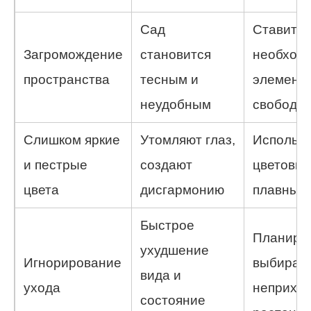
Сад
Ставить 
Загромождение
становится
необход
пространства
тесным и
элементы
неудобным
свободн
Слишком яркие
Утомляют глаз,
Использо
и пестрые
создают
цветовые
цвета
дисгармонию
плавным
Быстрое
Планиров
ухудшение
Игнорирование
выбират
вида и
ухода
неприхо
состояние