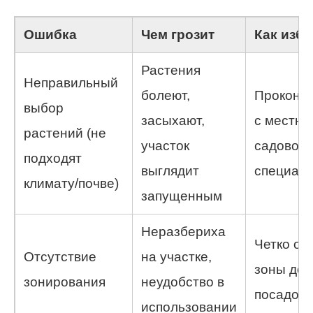
Ошибка
Чем грозит
Как изб
Растения
Неправильный
болеют,
Проконсу
выбор
засыхают,
с местн
растений (не
участок
садовод
подходят
выглядит
специал
климату/почве)
запущенным
Неразбериха
Четко оп
Отсутствие
на участке,
зоны до 
зонирования
неудобство в
посадок
использовании