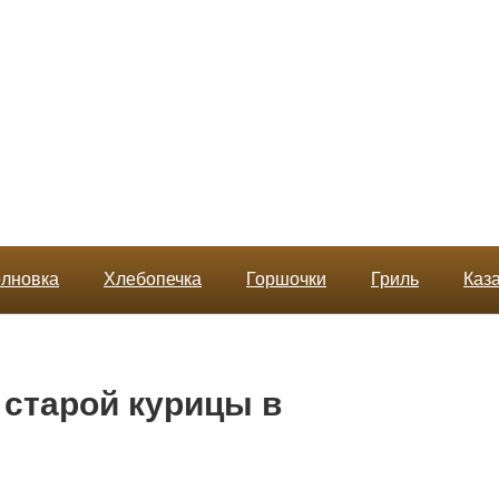
лновка
Хлебопечка
Горшочки
Гриль
Каз
старой курицы в