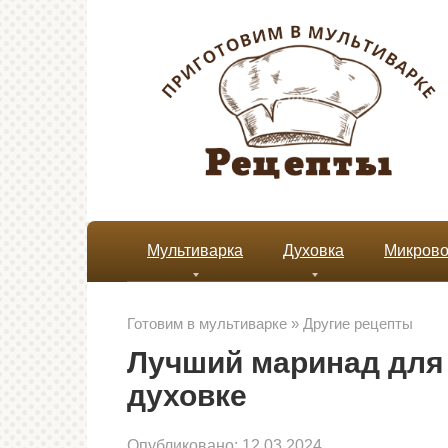
Перейти
к
контенту
Мультиварка
Духовка
Микрово
Готовим в мультиварке
»
Другие рецепты
Лучший маринад для 
духовке
Опубликовано:
12.03.2024