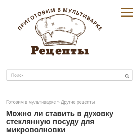
Перейти
к
контенту
Поиск:
Готовим в мультиварке
»
Другие рецепты
Можно ли ставить в духовку
стеклянную посуду для
микроволновки