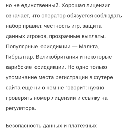
но не единственный. Хорошая лицензия
означает, что оператор обязуется соблюдать
набор правил: честность игр, защита
данных игроков, прозрачные выплаты.
Популярные юрисдикции — Мальта,
Гибралтар, Великобритания и некоторые
карибские юрисдикции. Но одно только
упоминание места регистрации в футере
сайта ещё ни о чём не говорит: нужно
проверять номер лицензии и ссылку на
регулятора.
Безопасность данных и платёжных