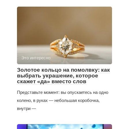
Это интересно
Золотое кольцо на помолвку: как
выбрать украшение, которое
скажет «да» вместо слов
Представьте момент: вы опускаетесь на одно
колено, в руках — небольшая коробочка,
внутри —