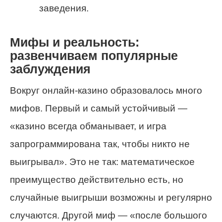
заведения.
Мифы и реальность:
развенчиваем популярные
заблуждения
Вокруг онлайн-казино образовалось много
мифов. Первый и самый устойчивый —
«казино всегда обманывает, и игра
запрограммирована так, чтобы никто не
выигрывал». Это не так: математическое
преимущество действительно есть, но
случайные выигрыши возможны и регулярно
случаются. Другой миф — «после большого