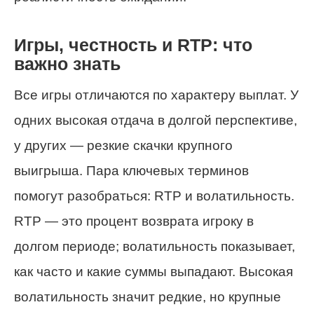
Игры, честность и RTP: что
важно знать
Все игры отличаются по характеру выплат. У
одних высокая отдача в долгой перспективе,
у других — резкие скачки крупного
выигрыша. Пара ключевых терминов
помогут разобраться: RTP и волатильность.
RTP — это процент возврата игроку в
долгом периоде; волатильность показывает,
как часто и какие суммы выпадают. Высокая
волатильность значит редкие, но крупные