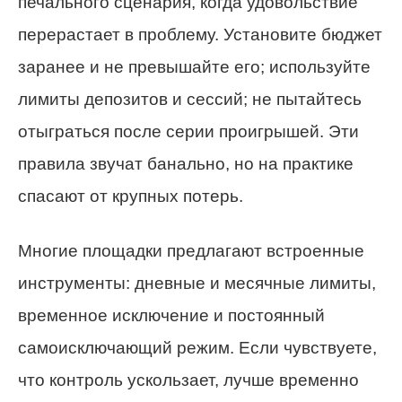
печального сценария, когда удовольствие
перерастает в проблему. Установите бюджет
заранее и не превышайте его; используйте
лимиты депозитов и сессий; не пытайтесь
отыграться после серии проигрышей. Эти
правила звучат банально, но на практике
спасают от крупных потерь.
Многие площадки предлагают встроенные
инструменты: дневные и месячные лимиты,
временное исключение и постоянный
самоисключающий режим. Если чувствуете,
что контроль ускользает, лучше временно