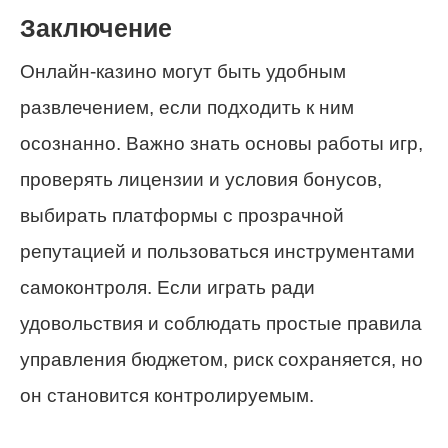
Заключение
Онлайн-казино могут быть удобным
развлечением, если подходить к ним
осознанно. Важно знать основы работы игр,
проверять лицензии и условия бонусов,
выбирать платформы с прозрачной
репутацией и пользоваться инструментами
самоконтроля. Если играть ради
удовольствия и соблюдать простые правила
управления бюджетом, риск сохраняется, но
он становится контролируемым.