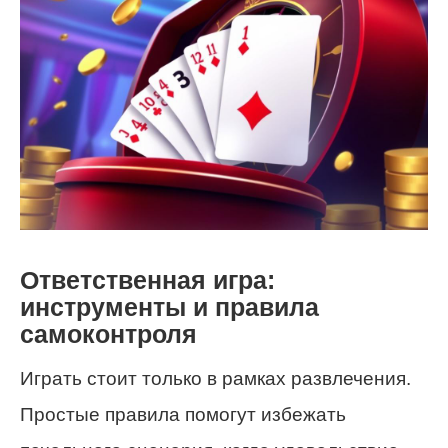
Ответственная игра:
инструменты и правила
самоконтроля
Играть стоит только в рамках развлечения.
Простые правила помогут избежать