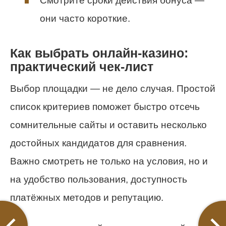
Смотрите сроки действия бонуса —
они часто короткие.
Как выбрать онлайн-казино:
практический чек‑лист
Выбор площадки — не дело случая. Простой
список критериев поможет быстро отсечь
сомнительные сайты и оставить несколько
достойных кандидатов для сравнения.
Важно смотреть не только на условия, но и
на удобство пользования, доступность
платёжных методов и репутацию.