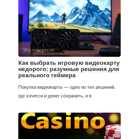
Это интересно
Как выбрать игровую видеокарту
недорого: разумные решения для
реального геймера
Покупка видеокарты — одно из тех решений,
где хочется и денег сохранить, и в