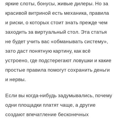
яркие слоты, бонусы, живые дилеры. Но за
красивой витриной есть механика, правила
и риски, о которых стоит знать прежде чем
заходить за виртуальный стол. Эта статья
не будет учить вас «обманывать систему»,
зато даст понятную картину, как всё
устроено, где подстерегают ловушки и какие
простые правила помогут сохранить деньги
и нервы.
Если вы когда-нибудь задумывались, почему
одни площадки платят чаще, а другие
создают впечатление бесконечных