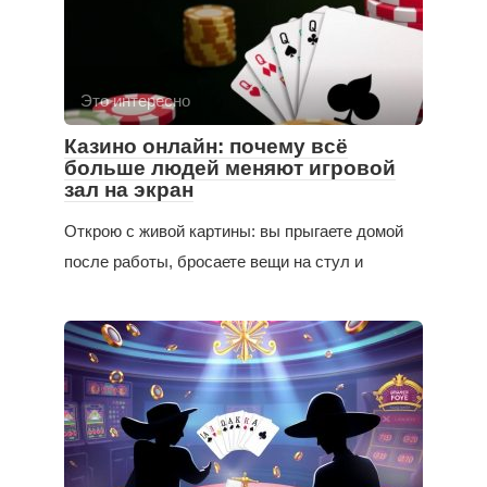
Это интересно
Казино онлайн: почему всё
больше людей меняют игровой
зал на экран
Открою с живой картины: вы прыгаете домой
после работы, бросаете вещи на стул и