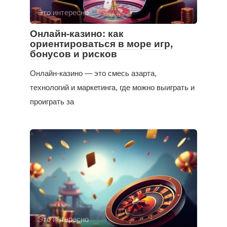
Это интересно
Онлайн-казино: как
ориентироваться в море игр,
бонусов и рисков
Онлайн-казино — это смесь азарта,
технологий и маркетинга, где можно выиграть и
проиграть за
Это интересно