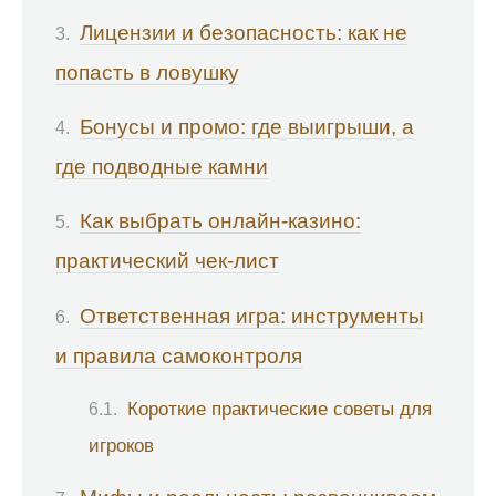
Лицензии и безопасность: как не
попасть в ловушку
Бонусы и промо: где выигрыши, а
где подводные камни
Как выбрать онлайн-казино:
практический чек‑лист
Ответственная игра: инструменты
и правила самоконтроля
Короткие практические советы для
игроков