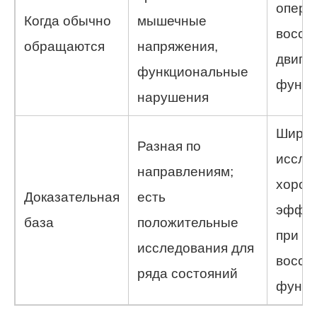
опера
Когда обычно
мышечные
восст
обращаются
напряжения,
двига
функциональные
функц
нарушения
Широк
Разная по
иссле
направлениям;
хорош
Доказательная
есть
эффек
база
положительные
при
исследования для
восст
ряда состояний
функц