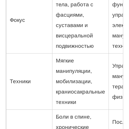
тела, работа с
функц
фасциями,
упраж
Фокус
суставами и
элект
висцеральной
мануа
подвижностью
техни
Мягкие
Упраж
манипуляции,
мануа
Техники
мобилизации,
терап
краниосакральные
физио
техники
Боли в спине,
После
хронические