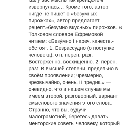
как у вас мысль так кренделем
извернулась… Кроме того, автор
нигде не пишет о «безумных
пирожках», автор предлагает
рецепт»безумно вкусных» пирожков. В
Толковом словаре Ефремовой
читаем: «Безу́мно I нареч. качеств.-
обстоят. 1. Безрассудно (о поступке
человека). отт. перен. разг.
Восторженно, восхищенно. 2. перен.
разг. В высшей степени, предельно в
своём проявлении; чрезмерно,
чрезвычайно, очень. II предик.» —
очевидно, что в нашем случае мы
имеем второй, разговорный, вариант
смыслового значения этого слова.
Странно, что вы, будучи
малограмотной, беретесь давать
менторские советы человеку, который