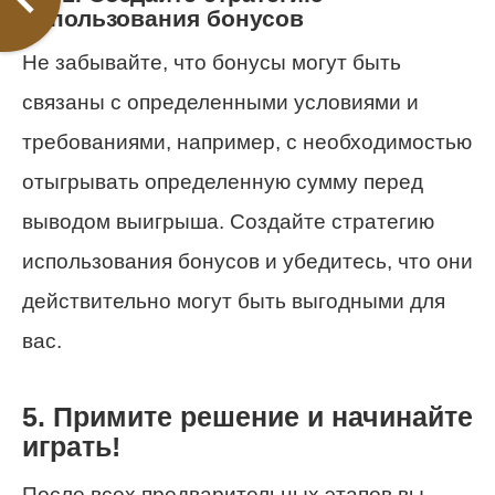
использования бонусов
Не забывайте, что бонусы могут быть
связаны с определенными условиями и
требованиями, например, с необходимостью
отыгрывать определенную сумму перед
выводом выигрыша. Создайте стратегию
использования бонусов и убедитесь, что они
действительно могут быть выгодными для
вас.
5. Примите решение и начинайте
играть!
После всех предварительных этапов вы