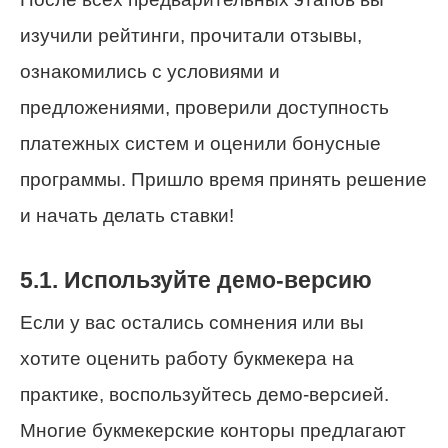
изучили рейтинги, прочитали отзывы,
ознакомились с условиями и
предложениями, проверили доступность
платежных систем и оценили бонусные
программы. Пришло время принять решение
и начать делать ставки!
5.1. Используйте демо-версию
Если у вас остались сомнения или вы
хотите оценить работу букмекера на
практике, воспользуйтесь демо-версией.
Многие букмекерские конторы предлагают