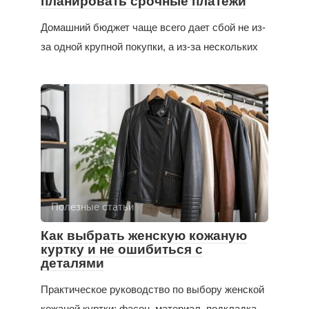
планировать срочные платежи
Домашний бюджет чаще всего дает сбой не из-
за одной крупной покупки, а из-за нескольких
Полезные статьи
Как выбрать женскую кожаную
куртку и не ошибиться с
деталями
Практическое руководство по выбору женской
кожаной куртки: фасон, материал, подкладка,