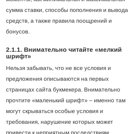
сумма ставки, способы пополнения и вывода
средств, а также правила поощрений и
бонусов.
2.1.1. Внимательно читайте «мелкий
шрифт»
Нельзя забывать, что не все условия и
предложения описываются на первых
страницах сайта букмекера. Внимательно
прочтите «маленький шрифт» – именно там
могут скрываться особые условия и
требования, нарушение которых может
привести к неприятным последствиям.