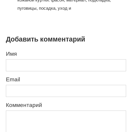
пуговицы, посадка, уход и
Добавить комментарий
Имя
Email
Комментарий