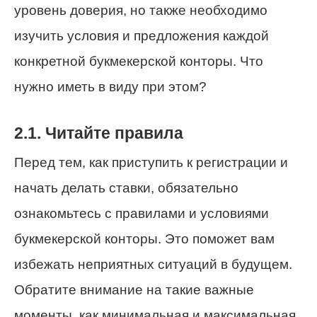
уровень доверия, но также необходимо
изучить условия и предложения каждой
конкретной букмекерской конторы. Что
нужно иметь в виду при этом?
2.1. Читайте правила
Перед тем, как приступить к регистрации и
начать делать ставки, обязательно
ознакомьтесь с правилами и условиями
букмекерской конторы. Это поможет вам
избежать неприятных ситуаций в будущем.
Обратите внимание на такие важные
моменты, как минимальная и максимальная