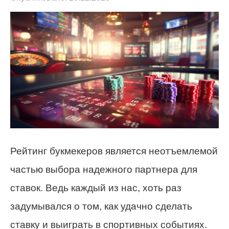
Рейтинг букмекеров является неотъемлемой
частью выбора надежного партнера для
ставок. Ведь каждый из нас, хоть раз
задумывался о том, как удачно сделать
ставку и выиграть в спортивных событиях.