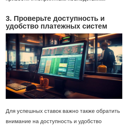
3. Проверьте доступность и
удобство платежных систем
Для успешных ставок важно также обратить
внимание на доступность и удобство