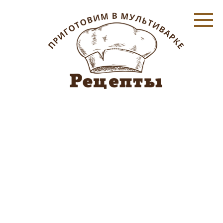
Перейти
к
контенту