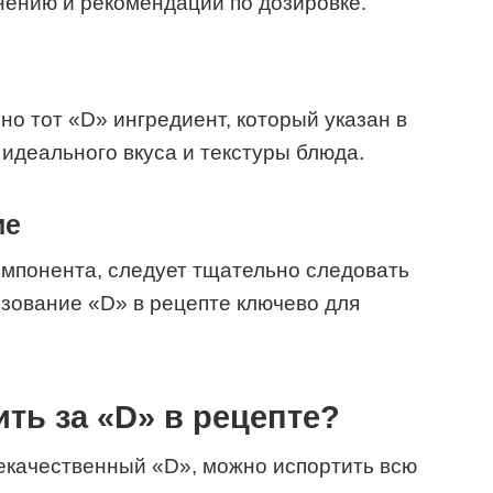
нению и рекомендации по дозировке.
о тот «D» ингредиент, который указан в
 идеального вкуса и текстуры блюда.
ие
омпонента, следует тщательно следовать
зование «D» в рецепте ключево для
ть за «D» в рецепте?
екачественный «D», можно испортить всю