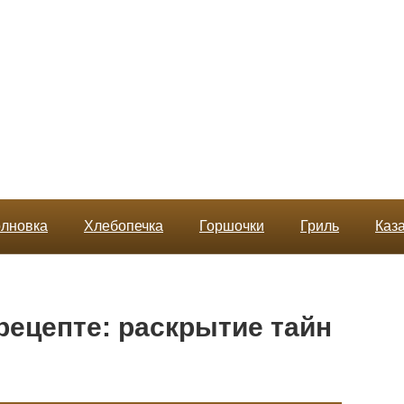
лновка
Хлебопечка
Горшочки
Гриль
Каз
рецепте: раскрытие тайн