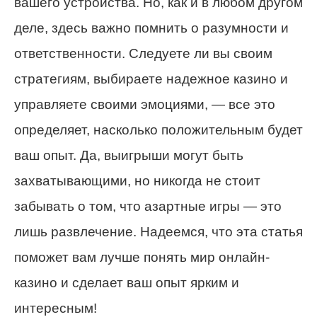
вашего устройства. Но, как и в любом другом
деле, здесь важно помнить о разумности и
ответственности. Следуете ли вы своим
стратегиям, выбираете надежное казино и
управляете своими эмоциями, — все это
определяет, насколько положительным будет
ваш опыт. Да, выигрыши могут быть
захватывающими, но никогда не стоит
забывать о том, что азартные игры — это
лишь развлечение. Надеемся, что эта статья
поможет вам лучше понять мир онлайн-
казино и сделает ваш опыт ярким и
интересным!