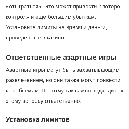
«отыграться». Это может привести к потере
контроля и еще большим убыткам.
Установите лимиты на время и деньги,
проведенные в казино.
Ответственные азартные игры
Азартные игры могут быть захватывающим
развлечением, но они также могут привести
к проблемам. Поэтому так важно подходить к
этому вопросу ответственно.
Установка лимитов