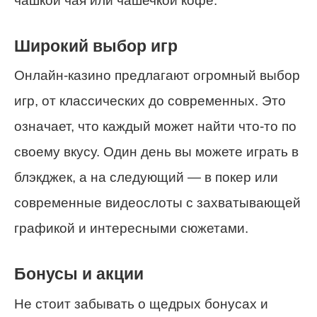
чашкой чая или чашечкой кофе.
Широкий выбор игр
Онлайн-казино предлагают огромный выбор
игр, от классических до современных. Это
означает, что каждый может найти что-то по
своему вкусу. Один день вы можете играть в
блэкджек, а на следующий — в покер или
современные видеослоты с захватывающей
графикой и интересными сюжетами.
Бонусы и акции
Не стоит забывать о щедрых бонусах и