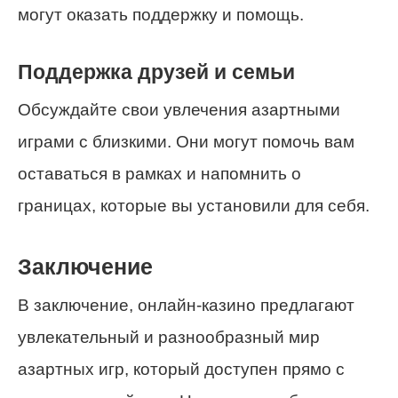
могут оказать поддержку и помощь.
Поддержка друзей и семьи
Обсуждайте свои увлечения азартными
играми с близкими. Они могут помочь вам
оставаться в рамках и напомнить о
границах, которые вы установили для себя.
Заключение
В заключение, онлайн-казино предлагают
увлекательный и разнообразный мир
азартных игр, который доступен прямо с