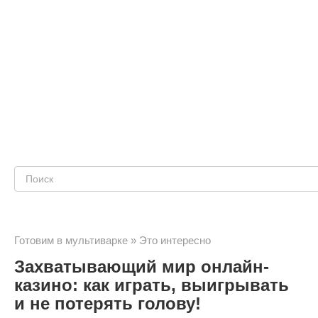
Поиск:
Готовим в мультиварке
»
Это интересно
Захватывающий мир онлайн-
казино: как играть, выигрывать
и не потерять голову!