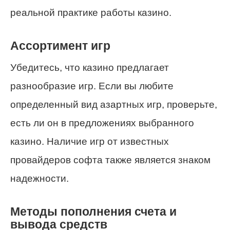
реальной практике работы казино.
Ассортимент игр
Убедитесь, что казино предлагает
разнообразие игр. Если вы любите
определенный вид азартных игр, проверьте,
есть ли он в предложениях выбранного
казино. Наличие игр от известных
провайдеров софта также является знаком
надежности.
Методы пополнения счета и
вывода средств