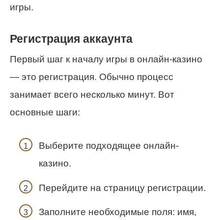
игры.
Регистрация аккаунта
Первый шаг к началу игры в онлайн-казино
— это регистрация. Обычно процесс
занимает всего несколько минут. Вот
основные шаги:
Выберите подходящее онлайн-
казино.
Перейдите на страницу регистрации.
Заполните необходимые поля: имя,