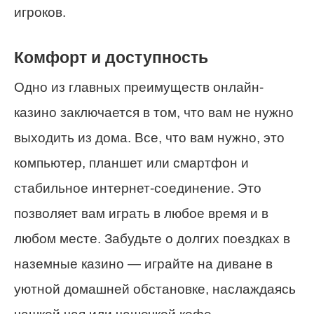
игроков.
Комфорт и доступность
Одно из главных преимуществ онлайн-
казино заключается в том, что вам не нужно
выходить из дома. Все, что вам нужно, это
компьютер, планшет или смартфон и
стабильное интернет-соединение. Это
позволяет вам играть в любое время и в
любом месте. Забудьте о долгих поездках в
наземные казино — играйте на диване в
уютной домашней обстановке, наслаждаясь