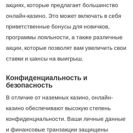
акциях, которые предлагает большинство
онлайн-казино. Это может включать в себя
приветственные бонусы для новичков,
программы лояльности, а также различные
акции, которые позволят вам увеличить свои
ставки и шансы на выигрыш.
Конфиденциальность и
безопасность
В отличие от наземных казино, онлайн-
казино обеспечивают высокую степень
конфиденциальности. Ваши личные данные
и финансовые транзакции защищены