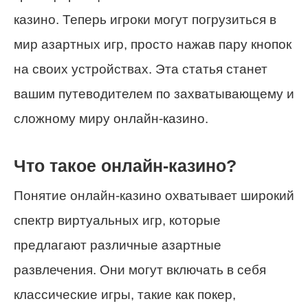
казино. Теперь игроки могут погрузиться в
мир азартных игр, просто нажав пару кнопок
на своих устройствах. Эта статья станет
вашим путеводителем по захватывающему и
сложному миру онлайн-казино.
Что такое онлайн-казино?
Понятие онлайн-казино охватывает широкий
спектр виртуальных игр, которые
предлагают различные азартные
развлечения. Они могут включать в себя
классические игры, такие как покер,