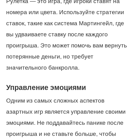
Рулетка — это игра, где игроки ставят на
номера или цвета. Используйте стратегии
ставок, такие как система Мартингейл, где
вы удваиваете ставку после каждого
проигрыша. Это может помочь вам вернуть
потерянные деньги, но требует
значительного банкролла.
Управление эмоциями
Одним из самых сложных аспектов
азартных игр является управление своими
эмоциями. Не поддавайтесь панике после
проигрыша и не ставьте больше, чтобы