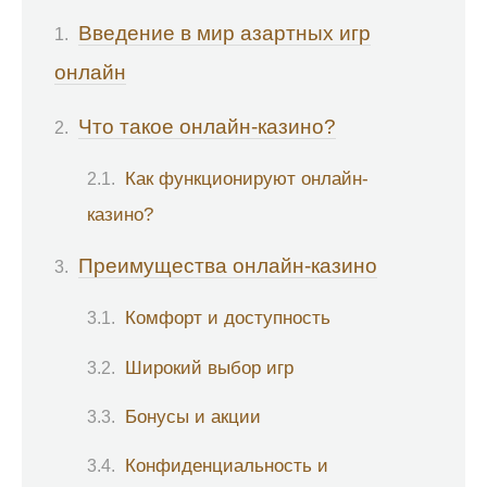
Введение в мир азартных игр
онлайн
Что такое онлайн-казино?
Как функционируют онлайн-
казино?
Преимущества онлайн-казино
Комфорт и доступность
Широкий выбор игр
Бонусы и акции
Конфиденциальность и