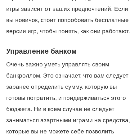
игры зависит от ваших предпочтений. Если
вы новичок, стоит попробовать бесплатные
версии игр, чтобы понять, как они работают.
Управление банком
Очень важно уметь управлять своим
банкроллом. Это означает, что вам следует
заранее определить сумму, которую вы
готовы потратить, и придерживаться этого
бюджета. Ни в коем случае не следует
заниматься азартными играми на средства,
которые вы не можете себе позволить