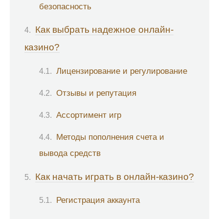
безопасность
Как выбрать надежное онлайн-
казино?
Лицензирование и регулирование
Отзывы и репутация
Ассортимент игр
Методы пополнения счета и
вывода средств
Как начать играть в онлайн-казино?
Регистрация аккаунта