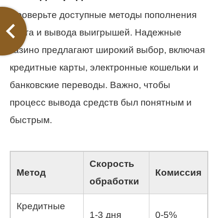
Проверьте доступные методы пополнения
счета и вывода выигрышей. Надежные
казино предлагают широкий выбор, включая
кредитные карты, электронные кошельки и
банковские переводы. Важно, чтобы
процесс вывода средств был понятным и
быстрым.
Скорость
Метод
Комиссия
обработки
Кредитные
1-3 дня
0-5%