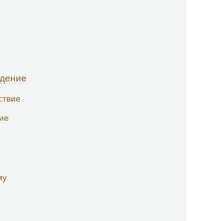
едение
ствие
ие
му