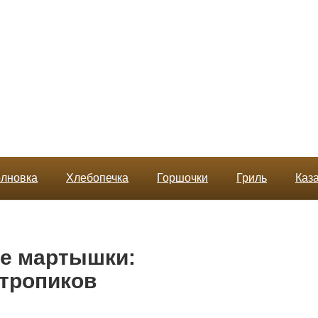
лновка
Хлебопечка
Горшочки
Гриль
Каз
е мартышки:
тропиков