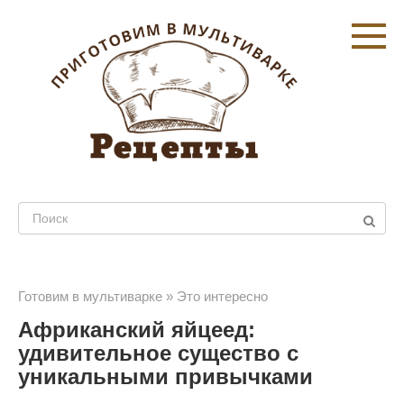
Перейти
к
контенту
Поиск:
Готовим в мультиварке
»
Это интересно
Африканский яйцеед:
удивительное существо с
уникальными привычками