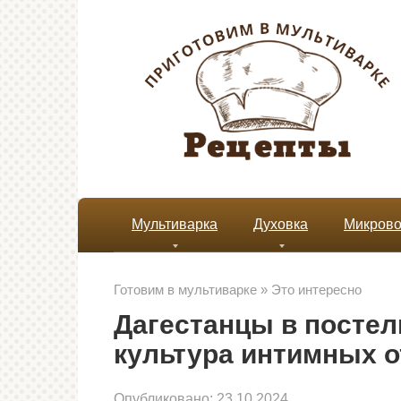
Перейти
к
контенту
Мультиварка
Духовка
Микрово
Готовим в мультиварке
»
Это интересно
Дагестанцы в постел
культура интимных 
Опубликовано:
23.10.2024