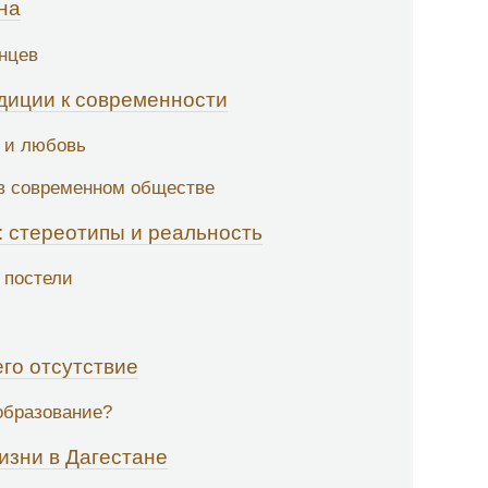
на
анцев
диции к современности
к и любовь
в современном обществе
: стереотипы и реальность
 постели
го отсутствие
образование?
изни в Дагестане