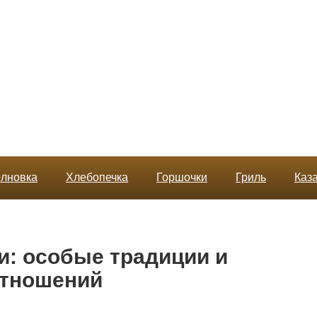
лновка
Хлебопечка
Горшочки
Гриль
Каз
и: особые традиции и
отношений