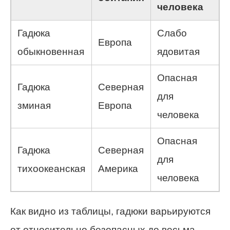
человека
Гадюка
Слабо
Европа
обыкновенная
ядовитая
Опасная
Гадюка
Северная
для
зминая
Европа
человека
Опасная
Гадюка
Северная
для
тихоокеанская
Америка
человека
Как видно из таблицы, гадюки варьируются
от относительно безопасных до весьма