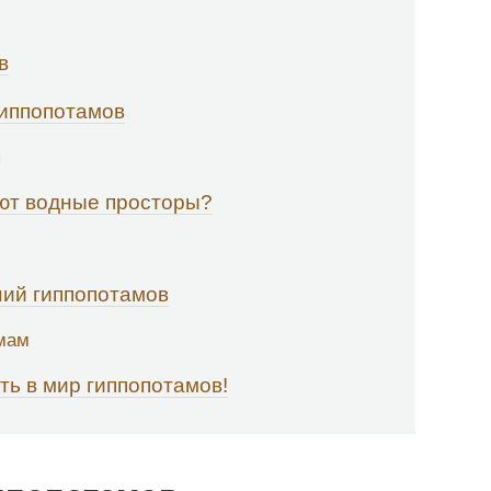
в
гиппопотамов
я
ют водные просторы?
ний гиппопотамов
мам
ь в мир гиппопотамов!