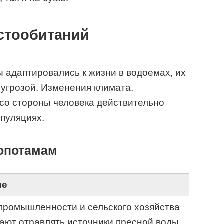
естообитаний
ы адаптировались к жизни в водоемах, их
угрозой. Изменения климата,
 со стороны человека действительно
опуляциях.
опотамам
ие
промышленности и сельского хозяйства
ают отравлять источники пресной воды.