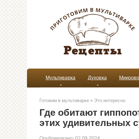
Перейти
к
контенту
Мультиварка
Духовка
Микрово
Готовим в мультиварке
»
Это интересно
Где обитают гиппопо
этих удивительных 
Опубликовано:
02.09.2024