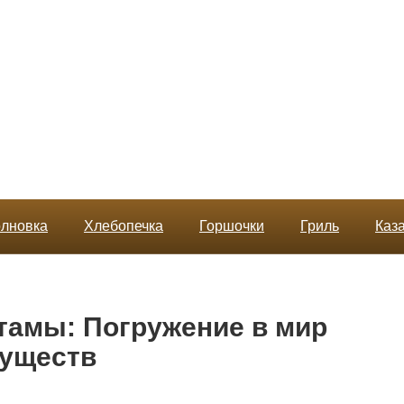
лновка
Хлебопечка
Горшочки
Гриль
Каз
тамы: Погружение в мир
существ