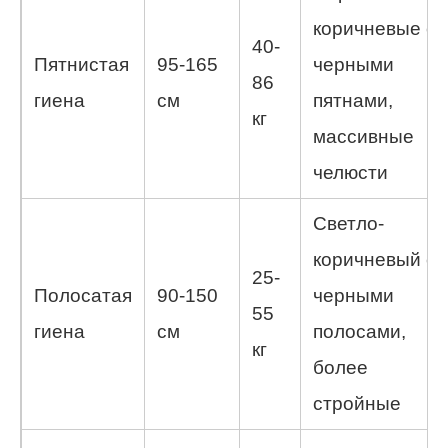
коричневые с
40-
Пятнистая
95-165
черными
86
гиена
см
пятнами,
кг
массивные
челюсти
Светло-
коричневый с
25-
Полосатая
90-150
черными
55
гиена
см
полосами,
кг
более
стройные